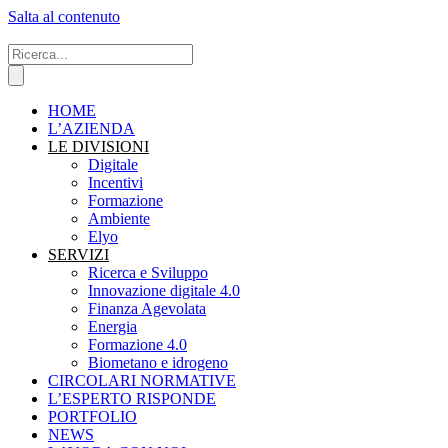
Salta al contenuto
HOME
L’AZIENDA
LE DIVISIONI
Digitale
Incentivi
Formazione
Ambiente
Elyo
SERVIZI
Ricerca e Sviluppo
Innovazione digitale 4.0
Finanza Agevolata
Energia
Formazione 4.0
Biometano e idrogeno
CIRCOLARI NORMATIVE
L’ESPERTO RISPONDE
PORTFOLIO
NEWS