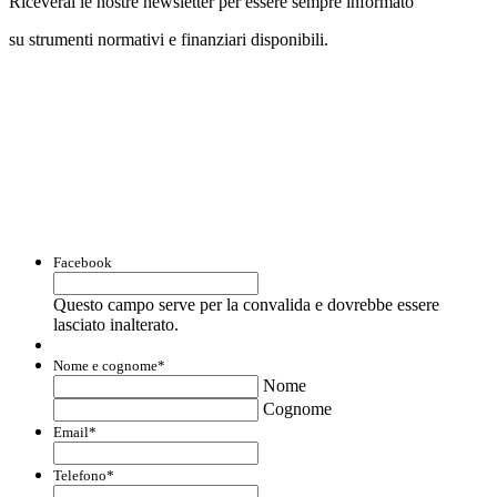
Riceverai le nostre newsletter per essere sempre informato
su strumenti normativi e finanziari disponibili.
Con questo modulo puoi richiedere
informazioni su opportunità per creare
liquidità e accedere a finanziamenti ed
agevolazioni.
Facebook
Questo campo serve per la convalida e dovrebbe essere
lasciato inalterato.
Nome e cognome
*
Nome
Cognome
Email
*
Telefono
*