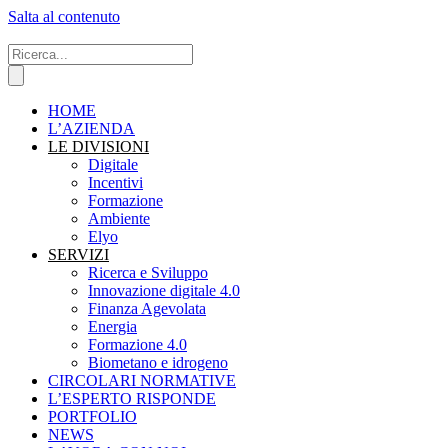
Salta al contenuto
HOME
L’AZIENDA
LE DIVISIONI
Digitale
Incentivi
Formazione
Ambiente
Elyo
SERVIZI
Ricerca e Sviluppo
Innovazione digitale 4.0
Finanza Agevolata
Energia
Formazione 4.0
Biometano e idrogeno
CIRCOLARI NORMATIVE
L’ESPERTO RISPONDE
PORTFOLIO
NEWS