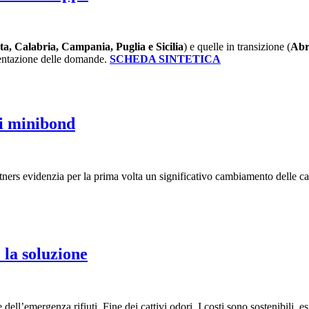
ata, Calabria, Campania, Puglia e Sicilia
) e quelle in transizione (
Abr
esentazione delle domande.
SCHEDA SINTETICA
ai minibond
ners evidenzia per la prima volta un significativo cambiamento delle cara
 la soluzione
ell’emergenza rifiuti. Fine dei cattivi odori. I costi sono sostenibili, es