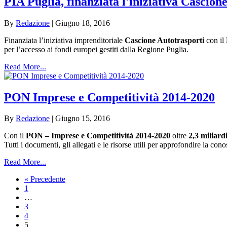
PIA Puglia, finanziata l'iniziativa Cascion
By
Redazione
|
Giugno 18, 2016
Finanziata l’iniziativa imprenditoriale
Cascione Autotrasporti
con il
per l’accesso ai fondi europei gestiti dalla Regione Puglia.
Read More...
PON Imprese e Competitività 2014-2020
By
Redazione
|
Giugno 15, 2016
Con il
PON – Imprese e Competitività 2014-2020
oltre
2,3 miliard
Tutti i documenti, gli allegati e le risorse utili per approfondire la c
Read More...
« Precedente
1
…
3
4
5