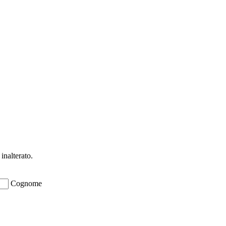
ioni su opportunità per creare liquidità e 
inalterato.
Cognome