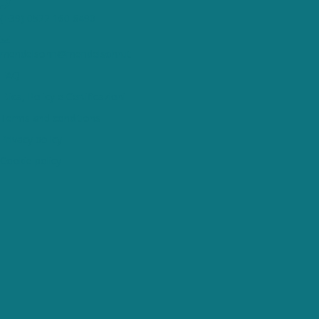
(+39) 0522 160 6490
mendelsohn@mendelsohn.it
FAQ
Etica, Policy e Certificazioni
Terms and conditions
Privacy policy
Cookie policy