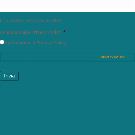
I TUOI DATI SONO AL SICURO
Consenso alla Privacy Policy
*
Sottoscrivo la Privacy Policy.
SI. Dichiaro di aver preso visione e di sottoscrivere la seguente
PRIVACY POLICY
Invia
BARI - Via Cardassi, 26 - 70121
(+39) 080 558 58 94
REGGIO EMILIA - Via Guido da Castello n. 6 – 42124