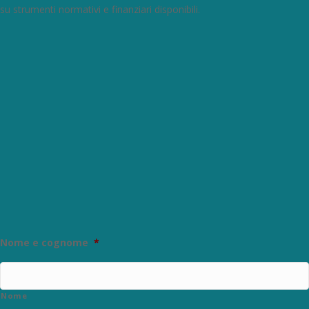
su strumenti normativi e finanziari disponibili.
Con questo modulo puoi
richiedere informazioni su
opportunità per creare
liquidità e accedere a
finanziamenti ed
agevolazioni.
Nome e cognome
*
Nome