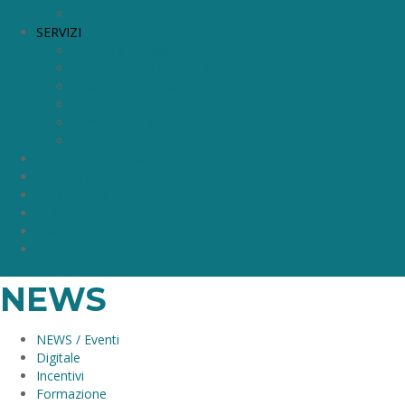
Elyo
SERVIZI
Ricerca e Sviluppo
Innovazione digitale 4.0
Finanza Agevolata
Energia
Formazione 4.0
Biometano e idrogeno
CIRCOLARI NORMATIVE
L’ESPERTO RISPONDE
PORTFOLIO
NEWS
LAVORA CON NOI
CONTATTI
NEWS
NEWS / Eventi
Digitale
Incentivi
Formazione