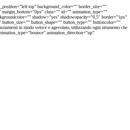
_position=”left top” background_color=”” border_size=””
” margin_bottom=”0px” class=”” id=”” animation_type=””
backgroundcolor=”” shadow=”yes” shadowopacity=”0.5″ border=”1px”
=”” button_size=”” button_shape=”” button_type=”” buttoncolor=””
anziamenti in modo veloce e agevolato, utilizzando ogni strumento che
 animation_type=”bounce” animation_direction=”up”