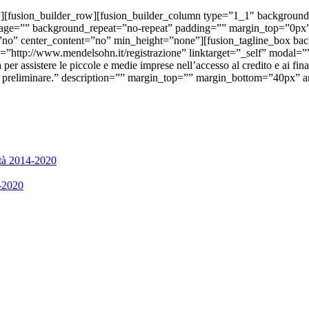
”][fusion_builder_row][fusion_builder_column type=”1_1″ background
mage=”” background_repeat=”no-repeat” padding=”” margin_top=”0px
=”no” center_content=”no” min_height=”none”][fusion_tagline_box 
nk=”http://www.mendelsohn.it/registrazione” linktarget=”_self” modal
assistere le piccole e medie imprese nell’accesso al credito e ai fin
one preliminare.” description=”” margin_top=”” margin_bottom=”40px”
tà 2014-2020
4-2020