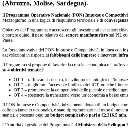
(Abruzzo, Molise, Sardegna).
Il
Programma Operativo Nazionale (PON) Imprese e Competitivi
Mezzogiorno in una logica di riequilibrio territoriale e di
convergenz
Obiettivo del Programma è accrescere gli investimenti nei settori chia
e portare quindi il peso relativo del
settore manifatturiero
sul PIL eu
Paese.
La forza innovativa del PON Imprese e Competitività, in linea con le p
agevolazioni in risposta ai
fabbisogni delle imprese
e interventi
infra
Il Programma si propone di favorire la crescita economica e il rafforzam
su
4 obiettivi tematici
:
OT 1 – rafforzare la ricerca, lo sviluppo tecnologico e l’innova
OT 2 – migliorare l’accesso e l’utilizzo del ICT, nonché l’impi
OT 3 – promuovere la competitività delle piccole e medie impr
OT 4 – sostenere la transizione verso un’economia a basse emissio
Il PON Imprese e Competitività, inizialmente dotato di un budget compl
cofinanziamento nazionale), è stato riprogrammato nel mese di novemb
stante), e presenta oggi un
budget complessivo pari a €2.316,5 mln
,
L’Autorità di gestione del Programma è il
Ministero dello Sviluppo