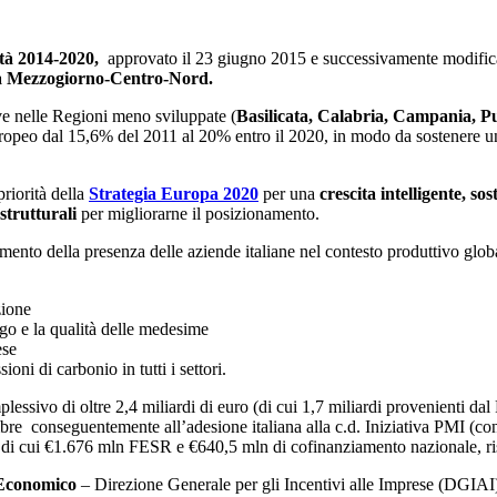
tà 2014-2020,
approvato il 23 giugno 2015 e successivamente modifi
a Mezzogiorno-Centro-Nord
.
ve nelle Regioni meno sviluppate (
Basilicata, Calabria, Campania, Pug
ropeo dal 15,6% del 2011 al 20% entro il 2020, in modo da sostenere un 
riorità della
Strategia Europa 2020
per una
crescita intelligente, sos
strutturali
per migliorarne il posizionamento.
ento della presenza delle aziende italiane nel contesto produttivo global
zione
ego e la qualità delle medesime
ese
ni di carbonio in tutti i settori.
essivo di oltre 2,4 miliardi di euro (di cui 1,7 miliardi provenienti d
re conseguentemente all’adesione italiana alla c.d. Iniziativa PMI (co
 di cui €1.676 mln FESR e €640,5 mln di cofinanziamento nazionale, ri
 Economico
– Direzione Generale per gli Incentivi alle Imprese (DGIAI