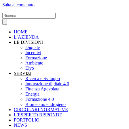
Salta al contenuto
HOME
L’AZIENDA
LE DIVISIONI
Digitale
Incentivi
Formazione
Ambiente
Elyo
SERVIZI
Ricerca e Sviluppo
Innovazione digitale 4.0
Finanza Agevolata
Energia
Formazione 4.0
Biometano e idrogeno
CIRCOLARI NORMATIVE
L’ESPERTO RISPONDE
PORTFOLIO
NEWS