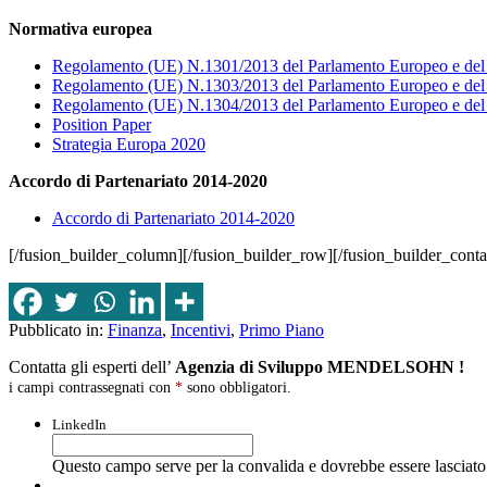
Normativa europea
Regolamento (UE) N.1301/2013 del Parlamento Europeo e del C
Regolamento (UE) N.1303/2013 del Parlamento Europeo e del C
Regolamento (UE) N.1304/2013 del Parlamento Europeo e del C
Position Paper
Strategia Europa 2020
Accordo di Partenariato 2014-2020
Accordo di Partenariato 2014-2020
[/fusion_builder_column][/fusion_builder_row][/fusion_builder_conta
Pubblicato in:
Finanza
,
Incentivi
,
Primo Piano
Contatta gli esperti dell’
Agenzia di Sviluppo MENDELSOHN !
i campi contrassegnati con
*
sono obbligatori.
LinkedIn
Questo campo serve per la convalida e dovrebbe essere lasciato 