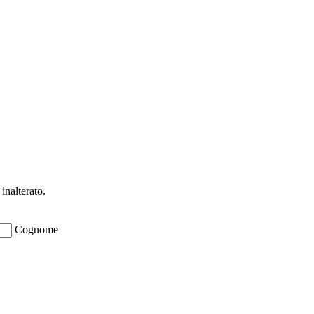
ioni su opportunità per creare liquidità e 
inalterato.
Cognome