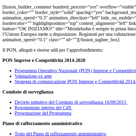
[fusion_builder_container hundred_percent=”yes” overflow=”visible
border_color=”” border_style=”solid” spacing=”yes” background_i
animation_speed=”0.3″ animation_direction=”left” hide_on_mobile
bordercolor=”” highlightposition=”top” content_alignment=”left” li
button=”OK INIZIAMO!” title=”Mendelsohn è sempre in prima linea per 
l’Unione Europea mette a disposizione. Registrati per una valutazi
animation_speed=”0.1″ class=”” id=””][/fusion_tagline_box]
Il PON, allegati e risorse utili per l’approfondimento:
PON Imprese e Competitività 2014-2020
Programma Operativo Nazionale (PON) Imprese e Competitivi
Valutazione ex ante
Strategia di comunicazione PON Imprese e Competitività 201
Comitato di sorveglianza
Decreto istitutivo del Comitato di sorveglianza 16/09/2015
Regolamento interno del CdS
Presentazione del Programma
Piano di rafforzamento amministrativo
Testo del Piano di rafforzamento amministrativo