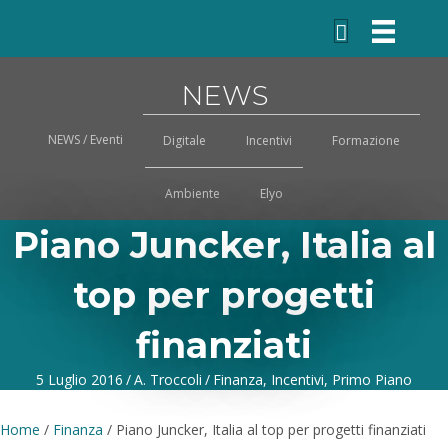
NEWS
NEWS / Eventi
Digitale
Incentivi
Formazione
Ambiente
Elyo
Piano Juncker, Italia al
top per progetti
finanziati
5 Luglio 2016
/
A. Troccoli
/
Finanza
,
Incentivi
,
Primo Piano
Home
/
Finanza
/
Piano Juncker, Italia al top per progetti finanziati