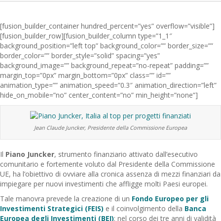
[fusion_builder_container hundred_percent=”yes” overflow=”visible”]
[fusion_builder_row][fusion_builder_column type=”1_1″
background_position=”left top” background_color=”” border_size=””
border_color=”” border_style=”solid” spacing=”yes”
background_image=”” background_repeat=”no-repeat” padding=””
margin_top=”0px” margin_bottom=”0px” class=”” id=””
animation_type=”” animation_speed=”0.3″ animation_direction=”left”
hide_on_mobile=”no” center_content=”no” min_height=”none”]
Jean Claude Juncker, Presidente della Commissione Europea
Il
Piano Juncker
, strumento finanziario attivato dall’esecutivo
comunitario e fortemente voluto dal Presidente della Commissione
UE, ha l’obiettivo di ovviare alla cronica assenza di mezzi finanziari da
impiegare per nuovi investimenti che affligge molti Paesi europei.
Tale manovra prevede la creazione di un
Fondo Europeo per gli
Investimenti Strategici (FEIS)
e il coinvolgimento della
Banca
Europea degli Investimenti (BEI)
: nel corso dei tre anni di validità