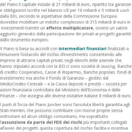
del Piano il capitale iniziale di 21 miliardi di euro, ripartito tra garanzie
e obbligazioni iscritte nel bilancio UE per 16 miliardi e 5 miliardi
cash
dalla BEI, secondo le aspettative della Commissione Europea
dovrebbe mobilitare un indotto complessivo di 315 miliardi di euro in
investimenti tramite un
effetto moltiplicatore
, ovvero un valore
aggiunto generato dalla partecipazione dei privati ai progetti garantiti
dallo strumento europeo.
Il Piano si basa su accordi con
intermediari finanziari
finalizzati a
rimuovere l’ostacolo del rischio d’investimento consentendo alle
imprese di attrarre capitali privati; negli elenchi delle aziende che
hanno stipulato accordi con la BEI ci sono società di
leasing
, Banche
di credito Cooperativo, Casse di Risparmio, Banche popolari, fondi di
investimento ma anche il Fondo di Garanzia – gestito dal
MedioCredito Centrale – e la Cassa depositi e prestiti – società per
azioni finanziaria controllata dal Ministero dell’Economia e delle
Finanze – che assegna alle diverse iniziative italiane 8 miliardi di euro.
I punti di forza del Piano Juncker sono l’assoluta libertà garantita agli
Stati membri, che possono contribuire con risorse proprie senza
sottostare ad alcun obbligo comunitario, ma soprattutto
l’
assunzione da parte del FEIS dei rischi
più importanti collegati
all’avvio dei progetti: questa copertura del rischio facilita e incentiva