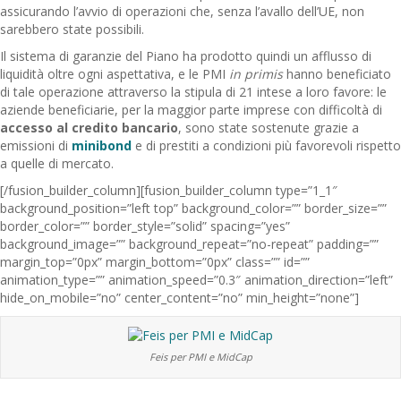
assicurando l’avvio di operazioni che, senza l’avallo dell’UE, non
sarebbero state possibili.
Il sistema di garanzie del Piano ha prodotto quindi un afflusso di
liquidità oltre ogni aspettativa, e le PMI
in primis
hanno beneficiato
di tale operazione attraverso la stipula di 21 intese a loro favore: le
aziende beneficiarie, per la maggior parte imprese con difficoltà di
accesso al credito bancario
, sono state sostenute grazie a
emissioni di
minibond
e di prestiti a condizioni più favorevoli rispetto
a quelle di mercato.
[/fusion_builder_column][fusion_builder_column type=”1_1″
background_position=”left top” background_color=”” border_size=””
border_color=”” border_style=”solid” spacing=”yes”
background_image=”” background_repeat=”no-repeat” padding=””
margin_top=”0px” margin_bottom=”0px” class=”” id=””
animation_type=”” animation_speed=”0.3″ animation_direction=”left”
hide_on_mobile=”no” center_content=”no” min_height=”none”]
Feis per PMI e MidCap