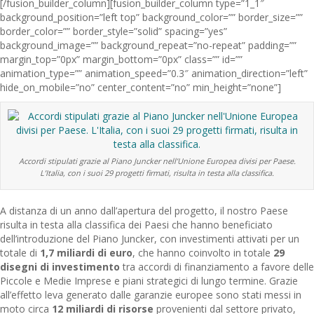
[/fusion_builder_column][fusion_builder_column type=”1_1″
background_position=”left top” background_color=”” border_size=””
border_color=”” border_style=”solid” spacing=”yes”
background_image=”” background_repeat=”no-repeat” padding=””
margin_top=”0px” margin_bottom=”0px” class=”” id=””
animation_type=”” animation_speed=”0.3″ animation_direction=”left”
hide_on_mobile=”no” center_content=”no” min_height=”none”]
Accordi stipulati grazie al Piano Juncker nell’Unione Europea divisi per Paese.
L’Italia, con i suoi 29 progetti firmati, risulta in testa alla classifica.
A distanza di un anno dall’apertura del progetto, il nostro Paese
risulta in testa alla classifica dei Paesi che hanno beneficiato
dell’introduzione del Piano Juncker, con investimenti attivati per un
totale di
1,7 miliardi di euro
, che hanno coinvolto in totale
29
disegni di investimento
tra accordi di finanziamento a favore delle
Piccole e Medie Imprese e piani strategici di lungo termine. Grazie
all’effetto leva generato dalle garanzie europee sono stati messi in
moto circa
12 miliardi di risorse
provenienti dal settore privato,