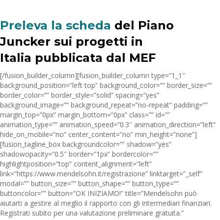
Preleva la scheda
del Piano
Juncker sui progetti in
Italia pubblicata dal MEF
[/fusion_builder_column][fusion_builder_column type=”1_1″
background_position=”left top” background_color=”” border_size=””
border_color=”” border_style=”solid” spacing=”yes”
background_image=”” background_repeat=”no-repeat” padding=””
margin_top=”0px” margin_bottom=”0px” class=”” id=””
animation_type=”” animation_speed=”0.3″ animation_direction=”left”
hide_on_mobile=”no” center_content=”no” min_height=”none”]
[fusion_tagline_box backgroundcolor=”” shadow=”yes”
shadowopacity=”0.5″ border=”1px” bordercolor=””
highlightposition=”top” content_alignment=”left”
link=”https://www.mendelsohn.it/registrazione” linktarget=”_self”
modal=”” button_size=”” button_shape=”” button_type=””
buttoncolor=”” button=”OK INIZIAMO!” title=”Mendelsohn può
aiutarti a gestire al meglio il rapporto con gli intermediari finanziari.
Registrati subito per una valutazione preliminare gratuita.”