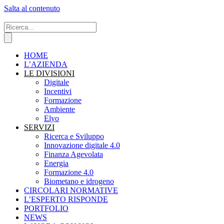
Salta al contenuto
HOME
L’AZIENDA
LE DIVISIONI
Digitale
Incentivi
Formazione
Ambiente
Elyo
SERVIZI
Ricerca e Sviluppo
Innovazione digitale 4.0
Finanza Agevolata
Energia
Formazione 4.0
Biometano e idrogeno
CIRCOLARI NORMATIVE
L’ESPERTO RISPONDE
PORTFOLIO
NEWS