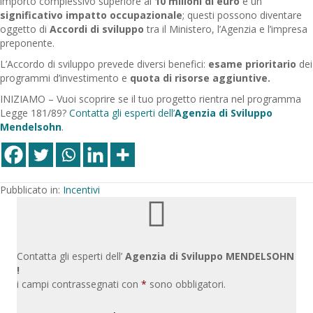
importo complessivo superiore ai
10 milioni di euro
e un
significativo impatto occupazionale
; questi possono diventare
oggetto di
Accordi di sviluppo
tra il Ministero, l’Agenzia e l’impresa
preponente.
L’Accordo di sviluppo prevede diversi benefici:
esame prioritario
dei
programmi d’investimento e
quota di risorse aggiuntive.
INIZIAMO – Vuoi scoprire se il tuo progetto rientra nel programma
Legge 181/89?
Contatta gli esperti dell’
Agenzia di Sviluppo
Mendelsohn
.
Pubblicato in:
Incentivi
Contatta gli esperti dell’
Agenzia di Sviluppo MENDELSOHN
!
i campi contrassegnati con
*
sono obbligatori.