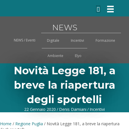
NEWS
NEWS / Eventi
Digitale
Incentivi
Formazione
Ambiente
Elyo
Novità Legge 181, a
breve la riapertura
degli sportelli
22 Gennaio 2020
/
Denis Damiani
/
Incentivi
Home
/
Regione Puglia
/
Novità Legge 181, a breve la riapertura