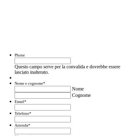
Con questo modulo puoi richiedere
informazioni su opportunità per creare
liquidità e accedere a finanziamenti ed
agevolazioni.
Phone
Questo campo serve per la convalida e dovrebbe essere
lasciato inalterato.
Nome e cognome
*
Nome
Cognome
Email
*
Telefono
*
Azienda
*