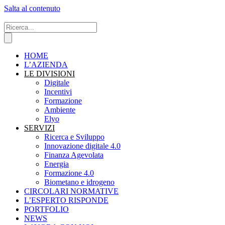
Salta al contenuto
HOME
L’AZIENDA
LE DIVISIONI
Digitale
Incentivi
Formazione
Ambiente
Elyo
SERVIZI
Ricerca e Sviluppo
Innovazione digitale 4.0
Finanza Agevolata
Energia
Formazione 4.0
Biometano e idrogeno
CIRCOLARI NORMATIVE
L’ESPERTO RISPONDE
PORTFOLIO
NEWS