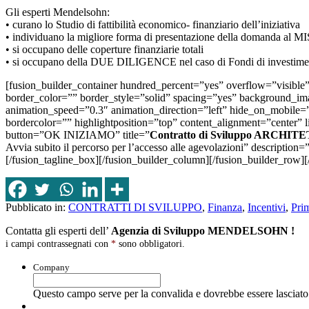
Gli esperti Mendelsohn:
• curano lo Studio di fattibilità economico- finanziario dell’iniziativa
• individuano la migliore forma di presentazione della domanda al M
• si occupano delle coperture finanziarie totali
• si occupano della DUE DILIGENCE nel caso di Fondi di investime
[fusion_builder_container hundred_percent=”yes” overflow=”visible
border_color=”” border_style=”solid” spacing=”yes” background_i
animation_speed=”0.3″ animation_direction=”left” hide_on_mobile
bordercolor=”” highlightposition=”top” content_alignment=”center” 
button=”OK INIZIAMO” title=”
Contratto di Sviluppo ARCHI
Avvia subito il percorso per l’accesso alle agevolazioni” descript
[/fusion_tagline_box][/fusion_builder_column][/fusion_builder_row][
Pubblicato in:
CONTRATTI DI SVILUPPO
,
Finanza
,
Incentivi
,
Pri
Contatta gli esperti dell’
Agenzia di Sviluppo MENDELSOHN !
i campi contrassegnati con
*
sono obbligatori.
Company
Questo campo serve per la convalida e dovrebbe essere lasciato 