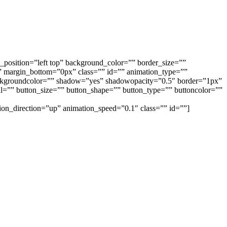
_position=”left top” background_color=”” border_size=””
” margin_bottom=”0px” class=”” id=”” animation_type=””
backgroundcolor=”” shadow=”yes” shadowopacity=”0.5″ border=”1px”
dal=”” button_size=”” button_shape=”” button_type=”” buttoncolor=””
tion_direction=”up” animation_speed=”0.1″ class=”” id=””]