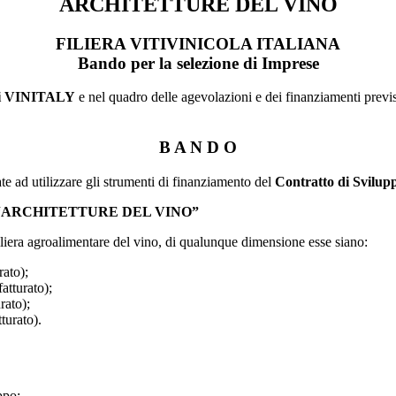
ARCHITETTURE DEL VINO
FILIERA VITIVINICOLA ITALIANA
Bando per la selezione di Imprese
di VINITALY
e nel quadro delle agevolazioni e dei finanziamenti previs
B A N D O
ate ad utilizzare gli strumenti di finanziamento del
Contratto di Svi
 “ARCHITETTURE DEL VINO”
iliera agroalimentare del vino, di qualunque dimensione esse siano:
ato);
tturato);
rato);
turato).
ppo;