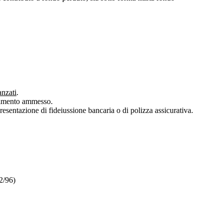
anzati
.
estimento ammesso.
esentazione di fideiussione bancaria o di polizza assicurativa.
2/96)