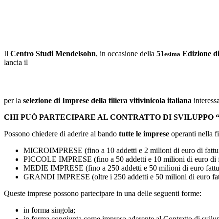
Il
Centro Studi Mendelsohn
, in occasione della
51
Edizione 
esima
lancia il
per la
selezione di Imprese della filiera vitivinicola italiana
interess
CHI PUÒ PARTECIPARE AL CONTRATTO DI SVILUPPO
Possono chiedere di aderire al bando
tutte le imprese
operanti nella f
MICROIMPRESE (fino a 10 addetti e 2 milioni di euro di fattur
PICCOLE IMPRESE (fino a 50 addetti e 10 milioni di euro di fa
MEDIE IMPRESE (fino a 250 addetti e 50 milioni di euro fattu
GRANDI IMPRESE (oltre i 250 addetti e 50 milioni di euro fat
Queste imprese possono partecipare in una delle seguenti forme:
in forma singola;
in forma congiunta come impresa aderente al Contratto di svilu