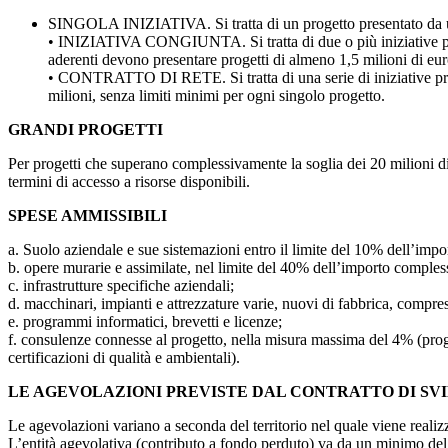
SINGOLA INIZIATIVA. Si tratta di un progetto presentato da u
• INIZIATIVA CONGIUNTA. Si tratta di due o più iniziative pre
aderenti devono presentare progetti di almeno 1,5 milioni di eu
• CONTRATTO DI RETE. Si tratta di una serie di iniziative prese
milioni, senza limiti minimi per ogni singolo progetto.
GRANDI PROGETTI
Per progetti che superano complessivamente la soglia dei 20 milioni di 
termini di accesso a risorse disponibili.
SPESE AMMISSIBILI
a. Suolo aziendale e sue sistemazioni entro il limite del 10% dell’import
b. opere murarie e assimilate, nel limite del 40% dell’importo comples
c. infrastrutture specifiche aziendali;
d. macchinari, impianti e attrezzature varie, nuovi di fabbrica, compresi
e. programmi informatici, brevetti e licenze;
f. consulenze connesse al progetto, nella misura massima del 4% (proget
certificazioni di qualità e ambientali).
LE AGEVOLAZIONI PREVISTE DAL CONTRATTO DI SV
Le agevolazioni variano a seconda del territorio nel quale viene realiz
L’entità agevolativa (contributo a fondo perduto) va da un minimo de