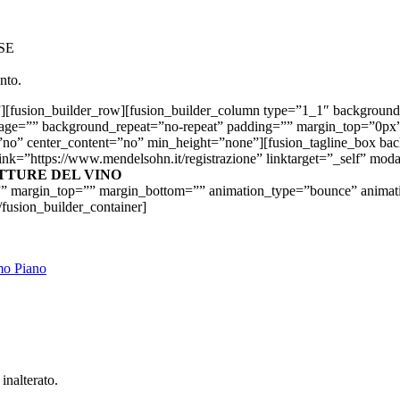
ISE
nto.
”][fusion_builder_row][fusion_builder_column type=”1_1″ background
mage=”” background_repeat=”no-repeat” padding=”” margin_top=”0px
=”no” center_content=”no” min_height=”none”][fusion_tagline_box 
link=”https://www.mendelsohn.it/registrazione” linktarget=”_self” mo
TETTURE DEL VINO
ion=”” margin_top=”” margin_bottom=”” animation_type=”bounce” anima
/fusion_builder_container]
mo Piano
inalterato.