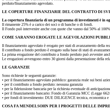
perduto/finanziamento agevolato.
LE COPERTURE FINANZIARIE DEL CONTRATTO DI SV
La copertura finanziaria di un programma di investimenti è in ogn
Il rimanente 25% è a carico dei soci o di banche o di fondi.
Il Fondo può intervenire anche con quote che vanno dal 50% al 100% d
COME SARANNO EROGATE LE AGEVOLAZIONI PUBBL
Il finanziamento agevolato è erogato per stati di avanzamento della real
Il contributo a fondo perduto è erogato sulla base di stati di avanzamen
La prima erogazione del contributo a fondo perduto può avvenire anche 
Le erogazioni avvengono entro 30 giorni dalla presentazione della rela
LE GARANZIE
Sono richieste le seguenti garanzie:
• per il finanziamento agevolato pubblico: garanzia reale sui beni azien
• per il contributo a fondo perduto: nessuna garanzia
• per la fideiussione bancaria per la richiesta eventuale di anticip
• per il finanziamento bancario: Fondo di Garanzia MCC (Legge 662/
• per fondi di investimento: DUE DILIGENCE tecnica, economica e f
COSA FA MENDELSOHN PER I PROGETTI DELLE IMPR