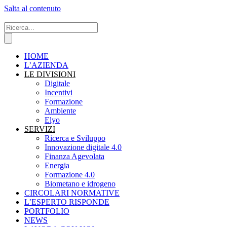
Salta al contenuto
HOME
L’AZIENDA
LE DIVISIONI
Digitale
Incentivi
Formazione
Ambiente
Elyo
SERVIZI
Ricerca e Sviluppo
Innovazione digitale 4.0
Finanza Agevolata
Energia
Formazione 4.0
Biometano e idrogeno
CIRCOLARI NORMATIVE
L’ESPERTO RISPONDE
PORTFOLIO
NEWS