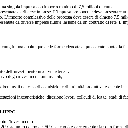
na singola impresa con importo minimo di 7,5 milioni di euro.
sentate da diverse imprese. L’impresa proponente deve presentare un p
ro. L’importo complessivo della proposta deve essere di almeno 7,5 mili
ntate da diverse imprese riunite insieme da un contratto di rete. L’imp
euro, in una qualunque delle forme elencate al precedente punto, la fase 
o dell’investimento in attivi materiali;
sivo degli investimenti ammissibili;
 beni usati nel caso di acquisizione di un’unità produttiva esistente in ar
tazioni ingegneristiche, direzione lavori, collaudi di legge, studi di fat
ILUPPO
zato l’investimento.
l 20% ad un massimo del 50%, che può essere erogato sia sotto forma di 