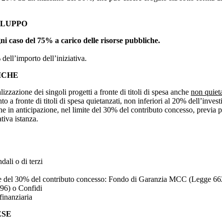
ILUPPO
i caso del 75% a carico delle risorse pubbliche.
ell’importo dell’iniziativa.
ICHE
izzazione dei singoli progetti a fronte di titoli di spesa anche
non quiet
to a fronte di titoli di spesa quietanzati, non inferiori al 20% dell’inv
in anticipazione, nel limite del 30% del contributo concesso, previa pr
tiva istanza.
dali o di terzi
azione del 30% del contributo concesso: Fondo di Garanzia MCC (Legge 66
96) o Confidi
inanziaria
ESE