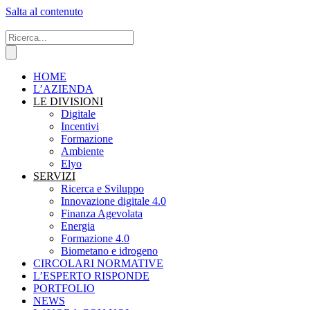
Salta al contenuto
HOME
L’AZIENDA
LE DIVISIONI
Digitale
Incentivi
Formazione
Ambiente
Elyo
SERVIZI
Ricerca e Sviluppo
Innovazione digitale 4.0
Finanza Agevolata
Energia
Formazione 4.0
Biometano e idrogeno
CIRCOLARI NORMATIVE
L’ESPERTO RISPONDE
PORTFOLIO
NEWS