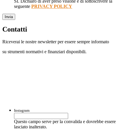
SI. Dichiaro di aver preso visione e di sottoscrivere la
seguente
PRIVACY POLICY
Invia
Contatti
Riceverai le nostre newsletter per essere sempre informato
su strumenti normativi e finanziari disponibili.
Con questo modulo puoi richiedere
informazioni su opportunità per creare
liquidità e accedere a finanziamenti ed
agevolazioni.
Instagram
Questo campo serve per la convalida e dovrebbe essere
lasciato inalterato.