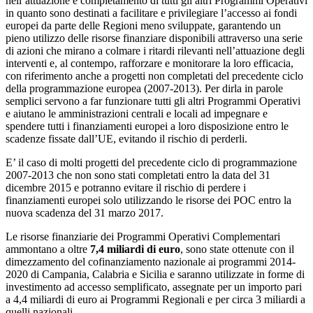
nell’attuazione e completamento di tutti gli altri Programmi Operativi
in quanto sono destinati a facilitare e privilegiare l’accesso ai fondi
europei da parte delle Regioni meno sviluppate, garantendo un
pieno utilizzo delle risorse finanziare disponibili attraverso una serie
di azioni che mirano a colmare i ritardi rilevanti nell’attuazione degli
interventi e, al contempo, rafforzare e monitorare la loro efficacia,
con riferimento anche a progetti non completati del precedente ciclo
della programmazione europea (2007-2013). Per dirla in parole
semplici servono a far funzionare tutti gli altri Programmi Operativi
e aiutano le amministrazioni centrali e locali ad impegnare e
spendere tutti i finanziamenti europei a loro disposizione entro le
scadenze fissate dall’UE, evitando il rischio di perderli.
E’ il caso di molti progetti del precedente ciclo di programmazione
2007-2013 che non sono stati completati entro la data del 31
dicembre 2015 e potranno evitare il rischio di perdere i
finanziamenti europei solo utilizzando le risorse dei POC entro la
nuova scadenza del 31 marzo 2017.
Le risorse finanziarie dei Programmi Operativi Complementari
ammontano a oltre
7,4 miliardi di euro
, sono state ottenute con il
dimezzamento del cofinanziamento nazionale ai programmi 2014-
2020 di Campania, Calabria e Sicilia e saranno utilizzate in forme di
investimento ad accesso semplificato, assegnate per un importo pari
a 4,4 miliardi di euro ai Programmi Regionali e per circa 3 miliardi a
quelli nazionali.