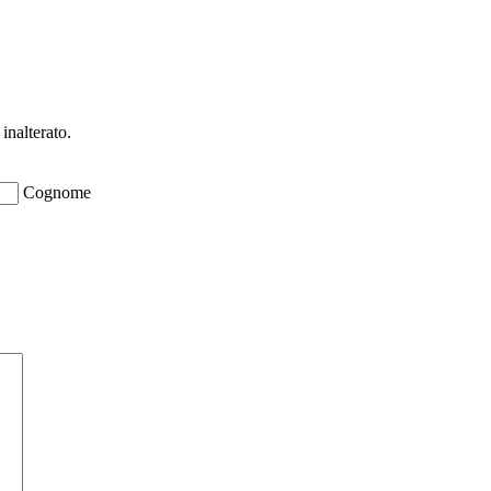
ioni su opportunità per creare liquidità e 
inalterato.
Cognome