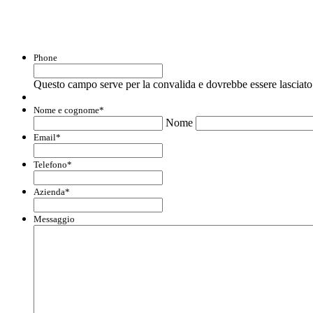
Con questo modulo puoi richiedere informaz
Phone
Questo campo serve per la convalida e dovrebbe essere lasciato 
Nome e cognome
*
Nome
Email
*
Telefono
*
Azienda
*
Messaggio