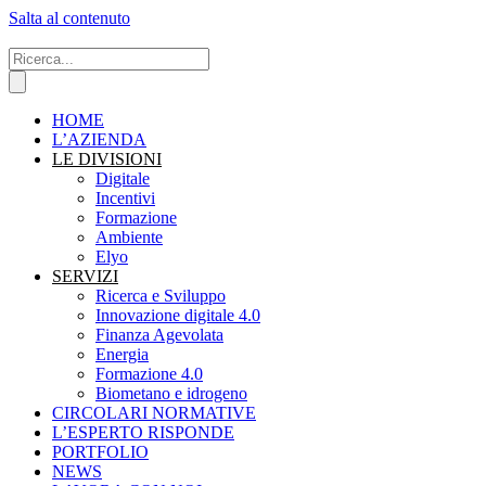
Salta al contenuto
HOME
L’AZIENDA
LE DIVISIONI
Digitale
Incentivi
Formazione
Ambiente
Elyo
SERVIZI
Ricerca e Sviluppo
Innovazione digitale 4.0
Finanza Agevolata
Energia
Formazione 4.0
Biometano e idrogeno
CIRCOLARI NORMATIVE
L’ESPERTO RISPONDE
PORTFOLIO
NEWS