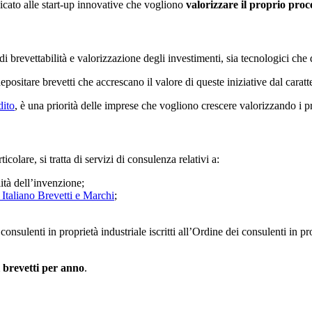
dicato alle start-up innovative che vogliono
valorizzare il proprio proc
i brevettabilità e valorizzazione degli investimenti, sia tecnologici che d
 depositare brevetti che accrescano il valore di queste iniziative dal carat
dito
, è una priorità delle imprese che vogliono crescere valorizzando i p
icolare, si tratta di servizi di consulenza relativi a:
lità dell’invenzione;
 Italiano Brevetti e Marchi
;
onsulenti in proprietà industriale iscritti all’Ordine dei consulenti in pr
i brevetti per anno
.