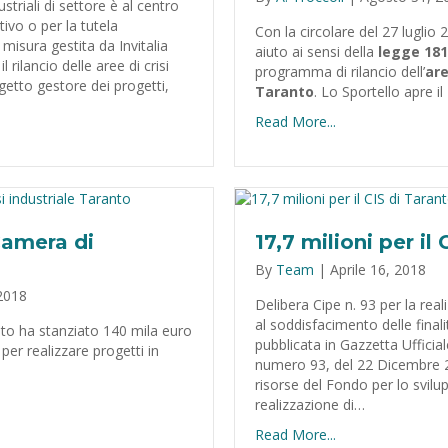
dustriali di settore è al centro
ivo o per la tutela
Con la circolare del 27 luglio 2
misura gestita da Invitalia
aiuto ai sensi della
legge 181
 rilancio delle aree di crisi
programma di rilancio dell’
are
ggetto gestore dei progetti,
Taranto
. Lo Sportello apre il
Read More...
Camera di
17,7 milioni per il
By
Team
|
Aprile 16, 2018
 2018
Delibera Cipe n. 93 per la reali
al soddisfacimento delle finali
anto ha stanziato 140 mila euro
pubblicata in Gazzetta Ufficial
per realizzare progetti in
numero 93, del 22 Dicembre 2
risorse del Fondo per lo svilu
realizzazione di…
Read More...