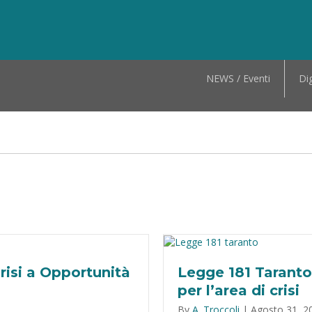
NEWS / Eventi
Dig
risi a Opportunità
Legge 181 Taranto,
per l’area di crisi
By
A. Troccoli
|
Agosto 31, 2