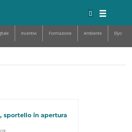
itale
Incentivi
Formazione
Ambiente
Elyo
 sportello in apertura
018