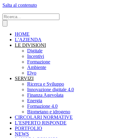
Salta al contenuto
HOME
L’AZIENDA
LE DIVISIONI
Digitale
Incentivi
Formazione
Ambiente
Elyo
SERVIZI
Ricerca e Sviluppo
Innovazione digitale 4.0
Finanza Agevolata
Energia
Formazione 4.0
Biometano e idrogeno
CIRCOLARI NORMATIVE
L’ESPERTO RISPONDE
PORTFOLIO
NEWS