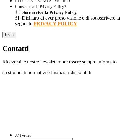
I TUOI DATI SONO AL SICURO
Consenso alla Privacy Policy
*
Sottoscrivo la Privacy Policy.
SI. Dichiaro di aver preso visione e di sottoscrivere la
seguente
PRIVACY POLICY
Invia
Contatti
Riceverai le nostre newsletter per essere sempre informato
su strumenti normativi e finanziari disponibili.
Con questo modulo puoi richiedere
informazioni su opportunità per creare
liquidità e accedere a finanziamenti ed
agevolazioni.
X/Twitter