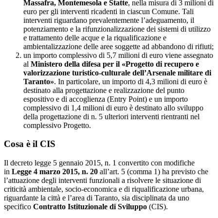
Massafra, Montemesola e Statte
, nella misura di 3 milioni di
euro per gli interventi ricadenti in ciascun Comune. Tali
interventi riguardano prevalentemente l’adeguamento, il
potenziamento e la rifunzionalizzazione dei sistemi di utilizzo
e trattamento delle acque e la riqualificazione e
ambientalizzazione delle aree soggette ad abbandono di rifiuti;
un importo complessivo di 5,7 milioni di euro viene assegnato
al
Ministero della difesa per il «Progetto di recupero e
valorizzazione turistico-culturale dell’Arsenale militare di
Taranto»
. In particolare, un importo di 4,3 milioni di euro è
destinato alla progettazione e realizzazione del punto
espositivo e di accoglienza (Entry Point) e un importo
complessivo di 1,4 milioni di euro è destinato allo sviluppo
della progettazione di n. 5 ulteriori interventi rientranti nel
complessivo Progetto.
Cosa è il CIS
Il decreto legge 5 gennaio 2015, n. 1 convertito con modifiche
in
Legge 4 marzo 2015, n. 20
all’art. 5 (comma 1) ha previsto che
l’attuazione degli interventi funzionali a risolvere le situazione di
criticità ambientale, socio-economica e di riqualificazione urbana,
riguardante la città e l’area di Taranto, sia disciplinata da uno
specifico
Contratto Istituzionale di Sviluppo
(CIS).