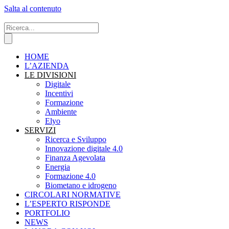
Salta al contenuto
HOME
L’AZIENDA
LE DIVISIONI
Digitale
Incentivi
Formazione
Ambiente
Elyo
SERVIZI
Ricerca e Sviluppo
Innovazione digitale 4.0
Finanza Agevolata
Energia
Formazione 4.0
Biometano e idrogeno
CIRCOLARI NORMATIVE
L’ESPERTO RISPONDE
PORTFOLIO
NEWS