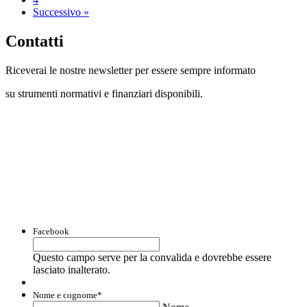
Successivo »
Contatti
Riceverai le nostre newsletter per essere sempre informato
su strumenti normativi e finanziari disponibili.
Con questo modulo puoi richiedere
informazioni su opportunità per creare
liquidità e accedere a finanziamenti ed
agevolazioni.
Facebook
Questo campo serve per la convalida e dovrebbe essere
lasciato inalterato.
Nome e cognome
*