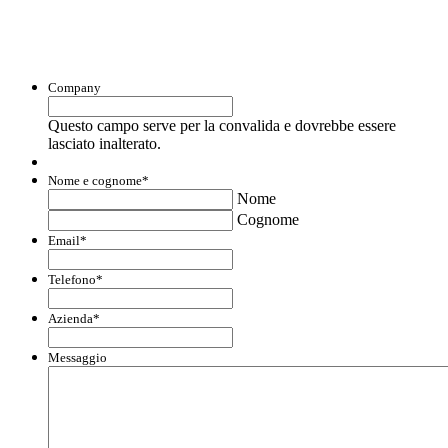
liquidità e accedere a finanziamenti ed
agevolazioni.
Company
Questo campo serve per la convalida e dovrebbe essere
lasciato inalterato.
Nome e cognome
*
Nome
Cognome
Email
*
Telefono
*
Azienda
*
Messaggio