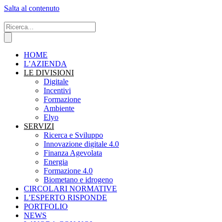
Salta al contenuto
HOME
L’AZIENDA
LE DIVISIONI
Digitale
Incentivi
Formazione
Ambiente
Elyo
SERVIZI
Ricerca e Sviluppo
Innovazione digitale 4.0
Finanza Agevolata
Energia
Formazione 4.0
Biometano e idrogeno
CIRCOLARI NORMATIVE
L’ESPERTO RISPONDE
PORTFOLIO
NEWS