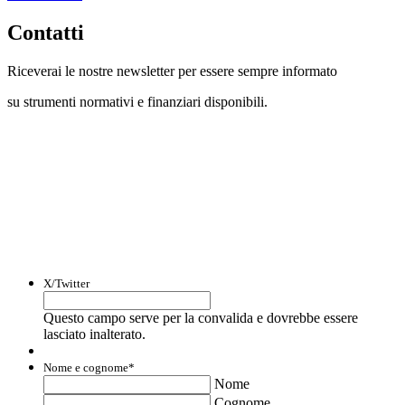
Contatti
Riceverai le nostre newsletter per essere sempre informato
su strumenti normativi e finanziari disponibili.
Con questo modulo puoi richiedere
informazioni su opportunità per creare
liquidità e accedere a finanziamenti ed
agevolazioni.
X/Twitter
Questo campo serve per la convalida e dovrebbe essere
lasciato inalterato.
Nome e cognome
*
Nome
Cognome