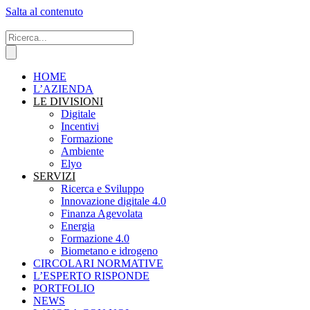
Salta al contenuto
HOME
L’AZIENDA
LE DIVISIONI
Digitale
Incentivi
Formazione
Ambiente
Elyo
SERVIZI
Ricerca e Sviluppo
Innovazione digitale 4.0
Finanza Agevolata
Energia
Formazione 4.0
Biometano e idrogeno
CIRCOLARI NORMATIVE
L’ESPERTO RISPONDE
PORTFOLIO
NEWS