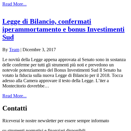
Read More...
Legge di Bilancio, confermati
iperammortamento e bonus Investimenti
Sud
By
Team
|
Dicembre 3, 2017
Le novità della Legge appena approvata al Senato sono in sostanza
delle conferme per tutti gli strumenti più noti e prevedono un
notevole potenziamento del Bonus Investimenti Sud Il Senato ha
votato la fiducia sulla nuova Legge di Bilancio per il 2018. Tocca
adesso alla Camera approvare il testo della Legge. L’iter a
Montecitorio dovrebbe…
Read More...
Contatti
Riceverai le nostre newsletter per essere sempre informato
su strumenti normativi e finanziari disponibili.