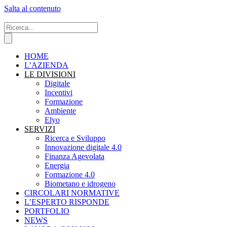
Salta al contenuto
HOME
L’AZIENDA
LE DIVISIONI
Digitale
Incentivi
Formazione
Ambiente
Elyo
SERVIZI
Ricerca e Sviluppo
Innovazione digitale 4.0
Finanza Agevolata
Energia
Formazione 4.0
Biometano e idrogeno
CIRCOLARI NORMATIVE
L’ESPERTO RISPONDE
PORTFOLIO
NEWS