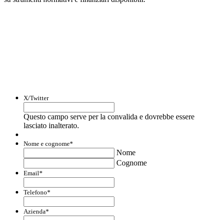
Con questo modulo puoi richiedere
informazioni su opportunità per creare
liquidità e accedere a finanziamenti ed
agevolazioni.
X/Twitter
Questo campo serve per la convalida e dovrebbe essere
lasciato inalterato.
Nome e cognome
*
Nome
Cognome
Email
*
Telefono
*
Azienda
*