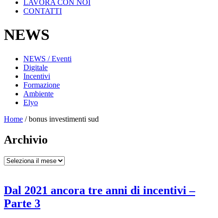
LAVORA CON NOI
CONTATTI
NEWS
NEWS / Eventi
Digitale
Incentivi
Formazione
Ambiente
Elyo
Home
/
bonus investimenti sud
Archivio
Archivio
Dal 2021 ancora tre anni di incentivi –
Parte 3