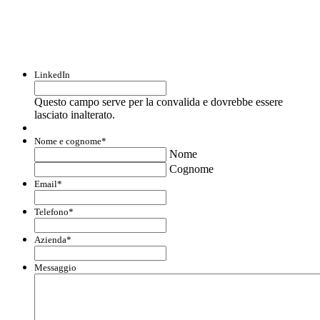
informazioni su opportunità per creare
liquidità e accedere a finanziamenti ed
agevolazioni.
LinkedIn
Questo campo serve per la convalida e dovrebbe essere
lasciato inalterato.
Nome e cognome
*
Nome
Cognome
Email
*
Telefono
*
Azienda
*
Messaggio