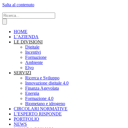
Salta al contenuto
HOME
L’AZIENDA
LE DIVISIONI
Digitale
Incentivi
Formazione
Ambiente
Elyo
SERVIZI
Ricerca e Sviluppo
Innovazione digitale 4.0
Finanza Agevolata
Energia
Formazione 4.0
Biometano e idrogeno
CIRCOLARI NORMATIVE
L’ESPERTO RISPONDE
PORTFOLIO
NEWS