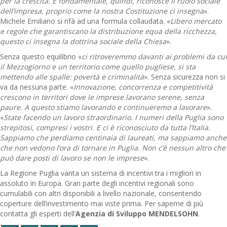
per la crescita. È fondamentale, quindi, riconosce il ruolo sociale
dell’impresa, proprio come la nostra Costituzione ci insegna
».
Michele Emiliano si rifà ad una formula collaudata. «
Libero mercato
e regole che garantiscano la distribuzione equa della ricchezza,
questo ci insegna la dottrina sociale della Chiesa
».
Senza questo equilibrio «
ci ritroveremmo davanti ai problemi da cui
il Mezzogiorno e un territorio come quello pugliese, si sta
mettendo alle spalle: povertà e criminalità
». Senza sicurezza non si
va da nessuna parte. «
Innovazione, concorrenza e competitività
crescono in territori dove le imprese lavorano serene, senza
paure. A questo stiamo lavorando e continueremo a lavorare
».
«
State facendo un lavoro straordinario. I numeri della Puglia sono
strepitosi, compresi i vostri. E ci è riconosciuto da tutta l’Italia.
Sappiamo che perdiamo centinaia di laureati, ma sappiamo anche
che non vedono l’ora di tornare in Puglia. Non c’è nessun altro che
può dare posti di lavoro se non le imprese
».
La Regione Puglia vanta un sistema di incentivi tra i migliori in
assoluto in Europa. Gran parte degli incentivi regionali sono
cumulabili con altri disponibili a livello nazionale, consentendo
coperture dell’investimento mai viste prima. Per saperne di più
contatta gli esperti dell’
Agenzia di Sviluppo MENDELSOHN
.