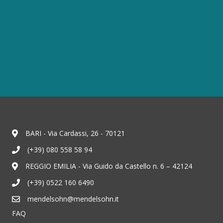
BARI - Via Cardassi, 26 - 70121
(+39) 080 558 58 94
REGGIO EMILIA - Via Guido da Castello n. 6 – 42124
(+39) 0522 160 6490
mendelsohn@mendelsohn.it
FAQ