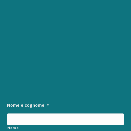
Con questo modulo puoi
richiedere informazioni
su opportunità per
creare liquidità e
accedere a finanziamenti
ed agevolazioni.
Nome e cognome
*
Nome