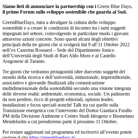
Siamo lieti di annunciare la partnership con i
Green Blue Days,
il primo Forum sullo sviluppo sostenibile che guarda al Sud.
GreenBlueDays, mira a divulgare la cultura dello sviluppo
sostenibile e a creare le condizioni di incontro tra i tanti soggetti
impegnati nel settore, coinvolgendo in particolare modo i giovani
attraverso azioni concrete. Sono questi alcuni degli obiettivi
principali della tre giorni che si svolgerà dal 9 all’11 Ottobre 2022
nell’ex Caserma Rossarol – Sede del Dipartimento Jonico
dell’Università degli Studi di Bari Aldo Moro e al Castello
Aragonese di Taranto.
Tre giorni che vedranno protagonisti oltre duecento soggetti del
mondo della ricerca e dell’università, istituzionale, imprenditoriale,
associativo e giovanile finalizzati alla comunicazione
multidimensionale della sostenibilità secondo una visione integrata
delle diverse realtà: ambientale, economica, sociale. Un palinsesto
da non perdere, ricco di progetti editoriali, opinion leader,
installazioni e focus speciali nonché Talk tra cui quello sulla
Transizione energetica con l’intervento del Dottor Gianluca Fusillo
PM della Divisione Ambiente e Centro Studi Idrogeno e Biometano
Mendelsohn a cui prenderemo parte il prossimo 11 Ottobre.
Per restare aggiornati sul programma ed iscrivervi all’evento potete
visitare il sito
https://greenbluedays.it/