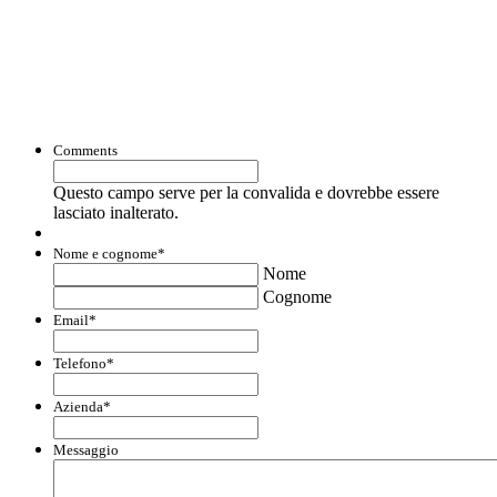
Con questo modulo puoi richiedere
informazioni su opportunità per creare
liquidità e accedere a finanziamenti ed
agevolazioni.
Comments
Questo campo serve per la convalida e dovrebbe essere
lasciato inalterato.
Nome e cognome
*
Nome
Cognome
Email
*
Telefono
*
Azienda
*
Messaggio