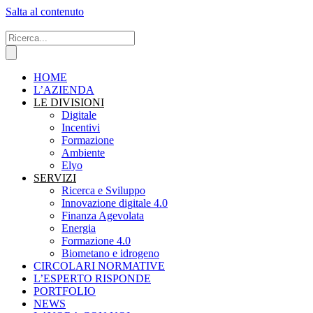
Salta al contenuto
HOME
L’AZIENDA
LE DIVISIONI
Digitale
Incentivi
Formazione
Ambiente
Elyo
SERVIZI
Ricerca e Sviluppo
Innovazione digitale 4.0
Finanza Agevolata
Energia
Formazione 4.0
Biometano e idrogeno
CIRCOLARI NORMATIVE
L’ESPERTO RISPONDE
PORTFOLIO
NEWS