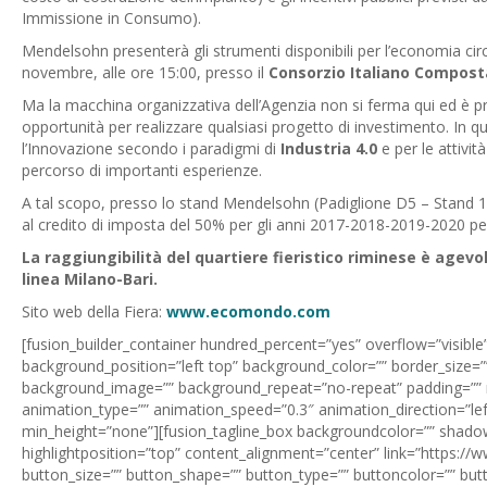
Immissione in Consumo).
Mendelsohn presenterà gli strumenti disponibili per l’economia cir
novembre, alle ore 15:00, presso il
Consorzio Italiano Compost
Ma la macchina organizzativa dell’Agenzia non si ferma qui ed è pro
opportunità per realizzare qualsiasi progetto di investimento. In quest
l’Innovazione secondo i paradigmi di
Industria 4.0
e per le attivit
percorso di importanti esperienze.
A tal scopo, presso lo stand Mendelsohn (Padiglione D5 – Stand 1
al credito di imposta del 50% per gli anni 2017-2018-2019-2020 per
La raggiungibilità del quartiere fieristico riminese è agevol
linea Milano-Bari.
Sito web della Fiera:
www.ecomondo.com
[fusion_builder_container hundred_percent=”yes” overflow=”visible
background_position=”left top” background_color=”” border_size=””
background_image=”” background_repeat=”no-repeat” padding=”” m
animation_type=”” animation_speed=”0.3″ animation_direction=”le
min_height=”none”][fusion_tagline_box backgroundcolor=”” shado
highlightposition=”top” content_alignment=”center” link=”https://
button_size=”” button_shape=”” button_type=”” buttoncolor=”” butto