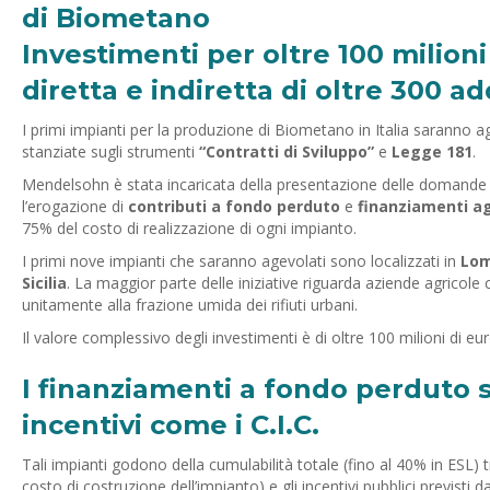
di Biometano
Investimenti per oltre 100 milion
diretta e indiretta di oltre 300 ad
I primi impianti per la produzione di Biometano in Italia saranno 
stanziate sugli strumenti
“Contratti di Sviluppo”
e
Legge 181
.
Mendelsohn è stata incaricata della presentazione delle domande 
l’erogazione di
contributi a fondo perduto
e
finanziamenti a
75% del costo di realizzazione di ogni impianto.
I primi nove impianti che saranno agevolati sono localizzati in
Lom
Sicilia
. La maggior parte delle iniziative riguarda aziende agricole ch
unitamente alla frazione umida dei rifiuti urbani.
Il valore complessivo degli investimenti è di oltre 100 milioni di eu
I finanziamenti a fondo perduto s
incentivi come i C.I.C.
Tali impianti godono della cumulabilità totale (fino al 40% in ESL) 
costo di costruzione dell’impianto) e gli incentivi pubblici previsti d