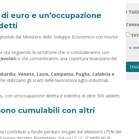
I TUO
i di euro e un’occupazione
detti
Conse
Sot
agevolati dal Ministero dello Sviluppo Economico con risorse
SI. Di
e sta seguendo le istruttorie che si concluderanno con
gevolati
e che consentiranno una copertura finanziaria del
Invi
bardia, Veneto, Lazio, Campania, Puglia, Calabria e
e utilizzano gli scarti delle lavorazioni agro-industriali,
ro, con un’occupazione diretta e indiretta di oltre 300 addetti.
ono cumulabili con altri
tra i contributi a fondo perduto erogati dal Ministero (75% del
al nuovo decreto Biometano, tra cui i C.I.C. (Certificati di