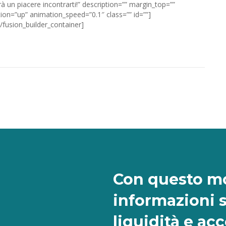
arà un piacere incontrarti!” description=”” margin_top=””
on=”up” animation_speed=”0.1″ class=”” id=””]
/fusion_builder_container]
Con questo mo
informazioni 
liquidità e ac