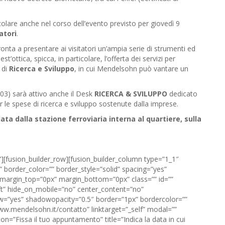
colare anche nel corso dell’evento previsto per giovedì 9
atori
.
nta a presentare ai visitatori un’ampia serie di strumenti ed
’ottica, spicca, in particolare, l’offerta dei servizi per
à di
Ricerca e Sviluppo
, in cui Mendelsohn può vantare un
03) sarà attivo anche il Desk
RICERCA & SVILUPPO
dedicato
 le spese di ricerca e sviluppo sostenute dalla imprese.
ata dalla stazione ferroviaria interna al quartiere, sulla
”][fusion_builder_row][fusion_builder_column type=”1_1″
 border_color=”” border_style=”solid” spacing=”yes”
argin_top=”0px” margin_bottom=”0px” class=”” id=””
ft” hide_on_mobile=”no” center_content=”no”
w=”yes” shadowopacity=”0.5″ border=”1px” bordercolor=””
www.mendelsohn.it/contatto” linktarget=”_self” modal=””
n=”Fissa il tuo appuntamento” title=”Indica la data in cui