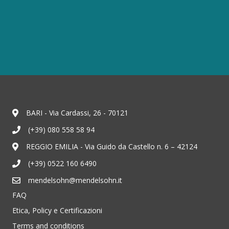
BARI - Via Cardassi, 26 - 70121
(+39) 080 558 58 94
REGGIO EMILIA - Via Guido da Castello n. 6 – 42124
(+39) 0522 160 6490
mendelsohn@mendelsohn.it
FAQ
Etica, Policy e Certificazioni
Terms and conditions