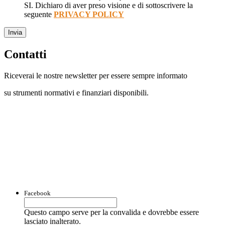
SI. Dichiaro di aver preso visione e di sottoscrivere la
seguente
PRIVACY POLICY
Invia
Contatti
Riceverai le nostre newsletter per essere sempre informato
su strumenti normativi e finanziari disponibili.
Con questo modulo puoi richiedere
informazioni su opportunità per creare
liquidità e accedere a finanziamenti ed
agevolazioni.
Facebook
Questo campo serve per la convalida e dovrebbe essere
lasciato inalterato.