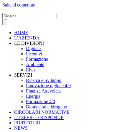
Salta al contenuto
HOME
L’AZIENDA
LE DIVISIONI
Digitale
Incentivi
Formazione
Ambiente
Elyo
SERVIZI
Ricerca e Sviluppo
Innovazione digitale 4.0
Finanza Agevolata
Energia
Formazione 4.0
Biometano e idrogeno
CIRCOLARI NORMATIVE
L’ESPERTO RISPONDE
PORTFOLIO
NEWS