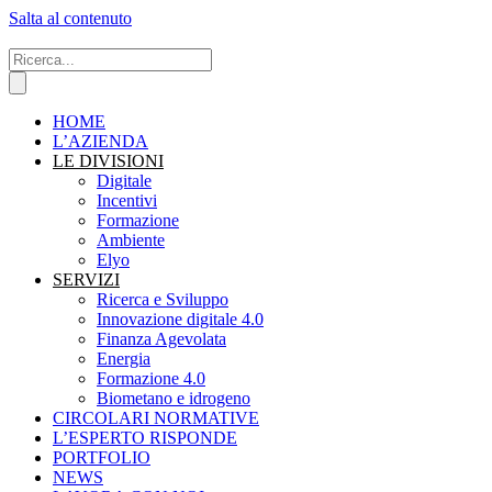
Salta al contenuto
HOME
L’AZIENDA
LE DIVISIONI
Digitale
Incentivi
Formazione
Ambiente
Elyo
SERVIZI
Ricerca e Sviluppo
Innovazione digitale 4.0
Finanza Agevolata
Energia
Formazione 4.0
Biometano e idrogeno
CIRCOLARI NORMATIVE
L’ESPERTO RISPONDE
PORTFOLIO
NEWS