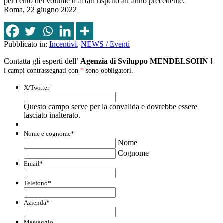
per cento del volume d’affari rispetto all’anno precedente.
Roma, 22 giugno 2022
Pubblicato in:
Incentivi
,
NEWS / Eventi
Contatta gli esperti dell’
Agenzia di Sviluppo MENDELSOHN !
i campi contrassegnati con
*
sono obbligatori.
X/Twitter
Questo campo serve per la convalida e dovrebbe essere
lasciato inalterato.
Nome e cognome
*
Nome
Cognome
Email
*
Telefono
*
Azienda
*
Messaggio