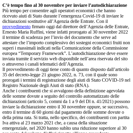
C’è tempo fino al 30 novembre per inviare l’autodichiarazione
Più tempo per consentire agli operatori economici che hanno
ricevuto aiuti di Stato durante l’emergenza Covid-19 di inviare le
dichiarazioni sostitutive all’Agenzia delle Entrate. Con il
provvedimento
firmato oggi dal direttore dell’Agenzia delle Entrate,
Ernesto Maria Ruffini, viene infatti prorogato al 30 novembre 2022
il termine di scadenza per l’invio del documento che serve ad
attestare che l’importo complessivo dei sostegni economici fruiti non
superi i massimali indicati nella Comunicazione della Commissione
europea “Temporary Framework”. L’autodichiarazione deve essere
inviata tramite il servizio web disponibile nell’area riservata del sito
o attraverso i canali telematici dell’Agenzia.
Il provvedimento di oggi tiene conto di quanto disposto dall’articolo
35 del decreto-legge 21 giugno 2022, n. 73, con il quale sono
prorogati i termini di registrazione degli aiuti di Stato COVID-19 nel
Registro Nazionale degli Aiuti di stato (RNA).
Anche i contribuenti che si avvalgono della definizione agevolata
delle somme dovute a seguito del controllo automatizzato delle
dichiarazioni (articolo 5, commi da 1 a 9 del Dl n. 41/2021) possono
inviare la dichiarazione entro il 30 novembre oppure, se successivo,
entro il termine di 60 giorni dal pagamento delle somme dovute o
della prima rata. Si tratta, nello specifico, dei contribuenti con partita
Iva attiva al 23 marzo 2021 che, a causa della situazione
emergenziale, nel 2020 hanno subìto una riduzione superiore al 30