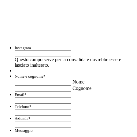
Con questo modulo puoi richiedere
informazioni su opportunità per creare
liquidità e accedere a finanziamenti ed
agevolazioni.
Instagram
Questo campo serve per la convalida e dovrebbe essere
lasciato inalterato.
Nome e cognome
*
Nome
Cognome
Email
*
Telefono
*
Azienda
*
Messaggio