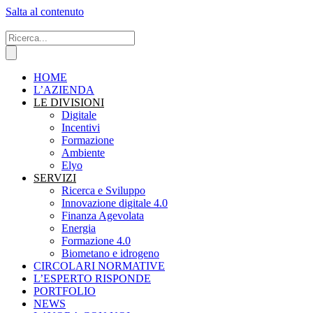
Salta al contenuto
HOME
L’AZIENDA
LE DIVISIONI
Digitale
Incentivi
Formazione
Ambiente
Elyo
SERVIZI
Ricerca e Sviluppo
Innovazione digitale 4.0
Finanza Agevolata
Energia
Formazione 4.0
Biometano e idrogeno
CIRCOLARI NORMATIVE
L’ESPERTO RISPONDE
PORTFOLIO
NEWS