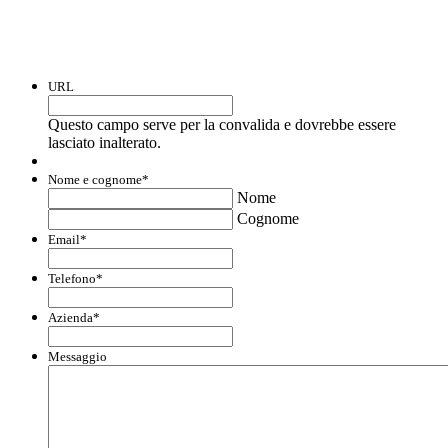
liquidità e accedere a finanziamenti ed
agevolazioni.
URL
Questo campo serve per la convalida e dovrebbe essere
lasciato inalterato.
Nome e cognome
*
Nome
Cognome
Email
*
Telefono
*
Azienda
*
Messaggio