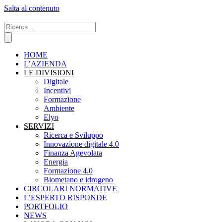
Salta al contenuto
HOME
L’AZIENDA
LE DIVISIONI
Digitale
Incentivi
Formazione
Ambiente
Elyo
SERVIZI
Ricerca e Sviluppo
Innovazione digitale 4.0
Finanza Agevolata
Energia
Formazione 4.0
Biometano e idrogeno
CIRCOLARI NORMATIVE
L’ESPERTO RISPONDE
PORTFOLIO
NEWS