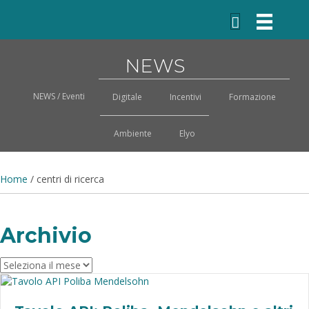
NEWS
NEWS / Eventi
Digitale
Incentivi
Formazione
Ambiente
Elyo
Home
/
centri di ricerca
Archivio
Archivio