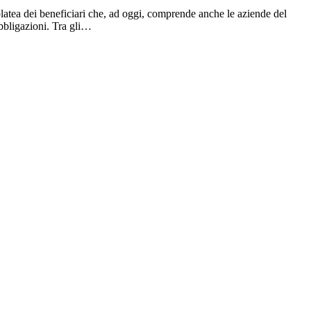
latea dei beneficiari che, ad oggi, comprende anche le aziende del
obbligazioni. Tra gli…
accedere a finanziamenti ed agevolazioni.