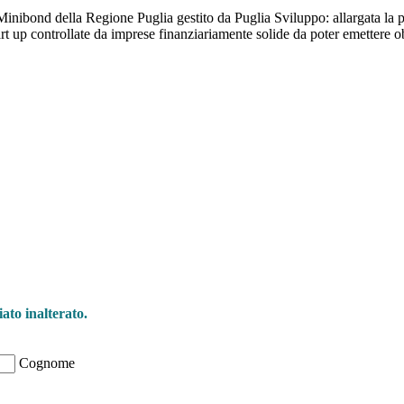
inibond della Regione Puglia gestito da Puglia Sviluppo: allargata la p
tart up controllate da imprese finanziariamente solide da poter emettere 
ioni su opportunità per creare liquidità e 
ato inalterato.
Cognome