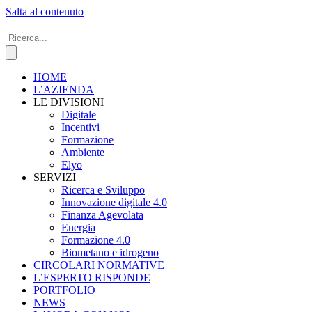
Salta al contenuto
HOME
L’AZIENDA
LE DIVISIONI
Digitale
Incentivi
Formazione
Ambiente
Elyo
SERVIZI
Ricerca e Sviluppo
Innovazione digitale 4.0
Finanza Agevolata
Energia
Formazione 4.0
Biometano e idrogeno
CIRCOLARI NORMATIVE
L’ESPERTO RISPONDE
PORTFOLIO
NEWS