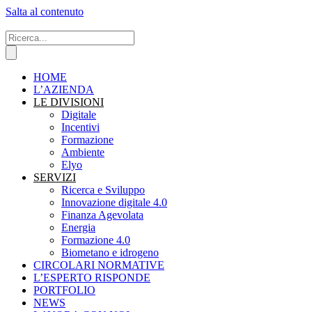
Salta al contenuto
HOME
L’AZIENDA
LE DIVISIONI
Digitale
Incentivi
Formazione
Ambiente
Elyo
SERVIZI
Ricerca e Sviluppo
Innovazione digitale 4.0
Finanza Agevolata
Energia
Formazione 4.0
Biometano e idrogeno
CIRCOLARI NORMATIVE
L’ESPERTO RISPONDE
PORTFOLIO
NEWS