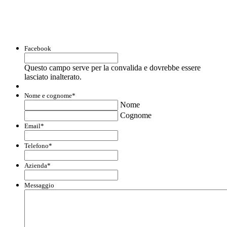
liquidità e accedere a finanziamenti ed
agevolazioni.
Facebook
Questo campo serve per la convalida e dovrebbe essere
lasciato inalterato.
Nome e cognome
*
Nome
Cognome
Email
*
Telefono
*
Azienda
*
Messaggio