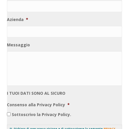
Azienda
*
Messaggio
I TUOI DATI SONO AL SICURO
Consenso alla Privacy Policy
*
Sottoscrivo la Privacy Policy.
SI. Dichiaro di aver preso visione e di sottoscrivere la seguente
PRIVACY