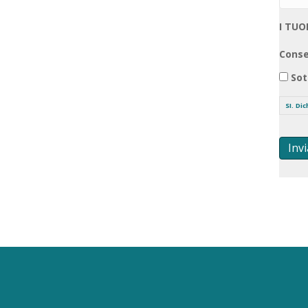
I TUO
Conse
Sot
SI. Di
Invi