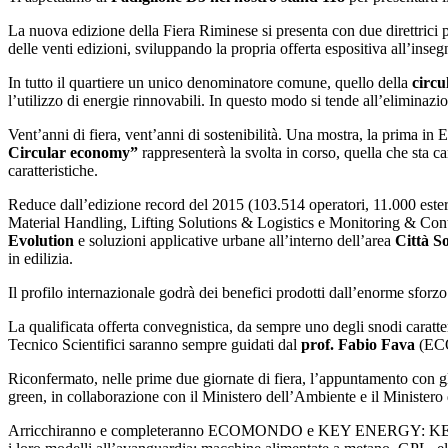
La nuova edizione della Fiera Riminese si presenta con due direttrici p
delle venti edizioni, sviluppando la propria offerta espositiva all’inse
In tutto il quartiere un unico denominatore comune, quello della
circ
l’utilizzo di energie rinnovabili. In questo modo si tende all’eliminazion
Vent’anni di fiera, vent’anni di sostenibilità. Una mostra, la prima in 
Circular economy”
rappresenterà la svolta in corso, quella che sta c
caratteristiche.
Reduce dall’edizione record del 2015 (103.514 operatori, 11.000 ester
Material Handling, Lifting Solutions & Logistics e Monitoring & Contr
Evolution
e soluzioni applicative urbane all’interno dell’area
Città So
in edilizia.
Il profilo internazionale godrà dei benefici prodotti dall’enorme sfor
La qualificata offerta convegnistica, da sempre uno degli snodi caratt
Tecnico Scientifici saranno sempre guidati dal
prof. Fabio Fava
(EC
Riconfermato, nelle prime due giornate di fiera, l’appuntamento con 
green, in collaborazione con il Ministero dell’Ambiente e il Minister
Arricchiranno e completeranno ECOMONDO e KEY ENERGY: KEY WIND l’e