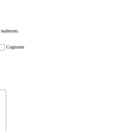
ioni su opportunità per creare liquidità e 
inalterato.
Cognome