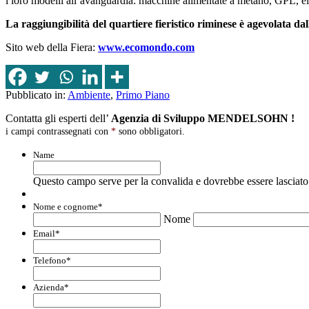
i loro modelli all’avanguardia: macchine alimentate a metano, GPL, ele
La raggiungibilità del quartiere fieristico riminese è agevolata dal
Sito web della Fiera:
www.ecomondo.com
Pubblicato in:
Ambiente
,
Primo Piano
Contatta gli esperti dell’
Agenzia di Sviluppo MENDELSOHN !
i campi contrassegnati con
*
sono obbligatori.
Name
Questo campo serve per la convalida e dovrebbe essere lasciato 
Nome e cognome
*
Nome
Email
*
Telefono
*
Azienda
*