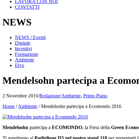
LAVORA CON NOI
CONTATTI
NEWS
NEWS / Eventi
Digitale
Incentivi
Formazione
Ambiente
Elyo
Mendelsohn partecipa a Ecomo
2 Novembre 2016
/
Redazione
/
Ambiente
,
Primo Piano
Home
/
Ambiente
/
Mendelsohn partecipa a Ecomondo 2016
Mendelsohn
partecipa a
ECOMONDO
, la Fiera della
Green Econ
Ti aspettiamo al
Padiglione D5 nel nostro stand 118
per presentarti 