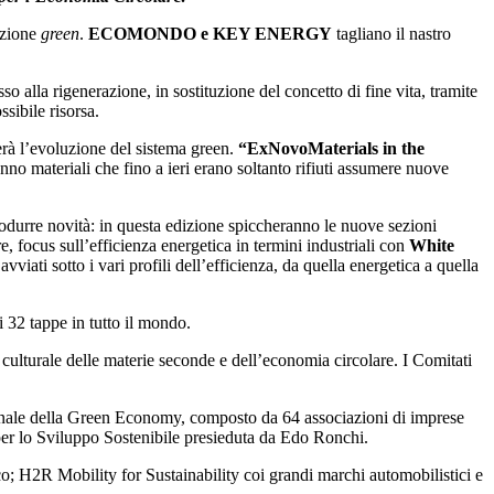
luzione
green
.
ECOMONDO e KEY ENERGY
tagliano il nastro
alla rigenerazione, in sostituzione del concetto di fine vita, tramite
ssibile risorsa.
rerà l’evoluzione del sistema green.
“ExNovoMaterials in the
nno materiali che fino a ieri erano soltanto rifiuti assumere nuove
odurre novità: in questa edizione spiccheranno le nuove sezioni
tre, focus sull’efficienza energetica in termini industriali con
White
vviati sotto i vari profili dell’efficienza, da quella energetica a quella
32 tappe in tutto il mondo.
culturale delle materie seconde e dell’economia circolare. I Comitati
ionale della Green Economy, composto da 64 associazioni di imprese
per lo Sviluppo Sostenibile presieduta da Edo Ronchi.
2R Mobility for Sustainability coi grandi marchi automobilistici e