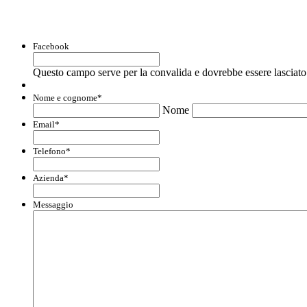
Con questo modulo puoi richiedere informaz
Facebook
Questo campo serve per la convalida e dovrebbe essere lasciato 
Nome e cognome
*
Nome
Email
*
Telefono
*
Azienda
*
Messaggio