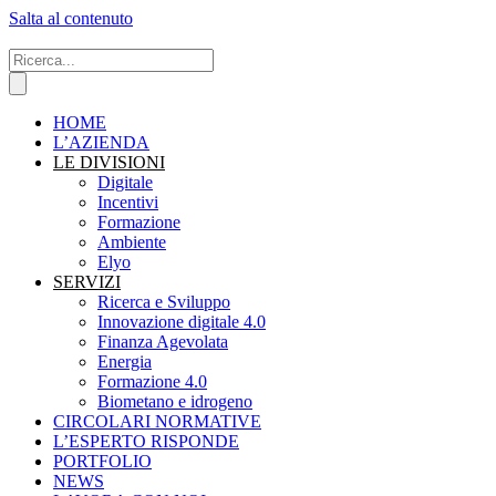
Salta al contenuto
HOME
L’AZIENDA
LE DIVISIONI
Digitale
Incentivi
Formazione
Ambiente
Elyo
SERVIZI
Ricerca e Sviluppo
Innovazione digitale 4.0
Finanza Agevolata
Energia
Formazione 4.0
Biometano e idrogeno
CIRCOLARI NORMATIVE
L’ESPERTO RISPONDE
PORTFOLIO
NEWS