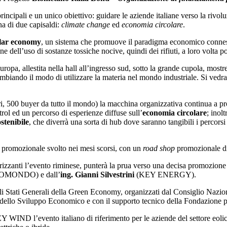
rincipali e un unico obiettivo: guidare le aziende italiane verso la rivo
gna di due capisaldi:
climate change
ed
economia circolare
.
ular economy
, un sistema che promuove il paradigma economico connesso 
e dell’uso di sostanze tossiche nocive, quindi dei rifiuti, a loro volta po
Europa, allestita nella hall all’ingresso sud, sotto la grande cupola, most
ambiando il modo di utilizzare la materia nel mondo industriale. Si vedra
i, 500 buyer da tutto il mondo) la macchina organizzativa continua a pr
ol ed un percorso di esperienze diffuse sull’
economia circolare
; inol
stenibile
, che diverrà una sorta di hub dove saranno tangibili i percorsi a
zo promozionale svolto nei mesi scorsi, con un
road shop
promozionale di 
erizzanti l’evento riminese, punterà la prua verso una decisa promozione 
OMONDO) e dall’
ing. Gianni Silvestrini
(KEY ENERGY).
gli Stati Generali della Green Economy, organizzati dal Consiglio Naz
o dello Sviluppo Economico e con il supporto tecnico della Fondazione 
vento italiano di riferimento per le aziende del settore eolico; H