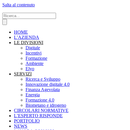
Salta al contenuto
HOME
L’AZIENDA
LE DIVISIONI
Digitale
Incentivi
Formazione
Ambiente
Elyo
SERVIZI
Ricerca e Sviluppo
Innovazione digitale 4.0
Finanza Agevolata
Energia
Formazione 4.0
Biometano e idrogeno
CIRCOLARI NORMATIVE
L’ESPERTO RISPONDE
PORTFOLIO
NEWS