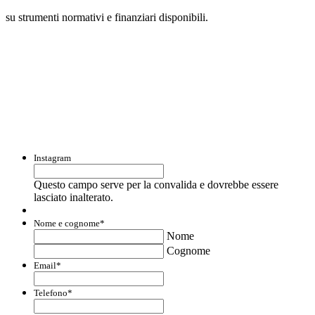
su strumenti normativi e finanziari disponibili.
Con questo modulo puoi richiedere
informazioni su opportunità per creare
liquidità e accedere a finanziamenti ed
agevolazioni.
Instagram
Questo campo serve per la convalida e dovrebbe essere
lasciato inalterato.
Nome e cognome
*
Nome
Cognome
Email
*
Telefono
*