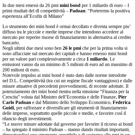
In due mesi emessi da 26 pmi
mini bond
per 1 miliardo di euro – I
primi risultati del dl competitività –
Padoan
: “Porteremo la positiva
esperienza all’Ecofin di Milano”
Lo strumento dei mini bond è ormai decollato e diventa sempre piu’
diffuso tra le piccole e medie imprese che intendono accedere al
mercato per reperire risorse di finanziamento in alternativa al credito
bancario.
Negli ultimi due mesi sono ben
26 le pmi
che per la prima volta si
sono affacciate sul mercato dei capitali e hanno emesso mini bond
per un valore pari complessivamente a circa
1 miliardo
. Le
emissioni vanno da un minimo di 5 milioni di euro ad un massimo di
200 milioni di euro.
Notevole impulso ai mini bond è stato dato dalle norme introdotte
nel D.L. Competitività (tra cui un regime fiscale vantaggioso) e dalle
misure attuative di precedenti provvedimenti, di recente adottate. Il
potenziamento dei mini bond rientra nella missione “Finanza per la
Crescita” voluta dal Ministro dell’Economia e delle Finanze,
Pier
Carlo Padoan
e dal Ministro dello Sviluppo Economico,
Federica
Guidi
, per rafforzare e diversificare gli strumenti di finanziamento
delle imprese, soprattutto quelle piccole e medie, e favorire così il
rilancio degli investimenti.
“Le nuove misure adottate dal governo per favorire il ricorso ai bond
– ha spiegato il ministro Padoan – stanno dando risultati importanti,
dimostrandosi uno strumento appetibile e di sostegno alle pmi in un