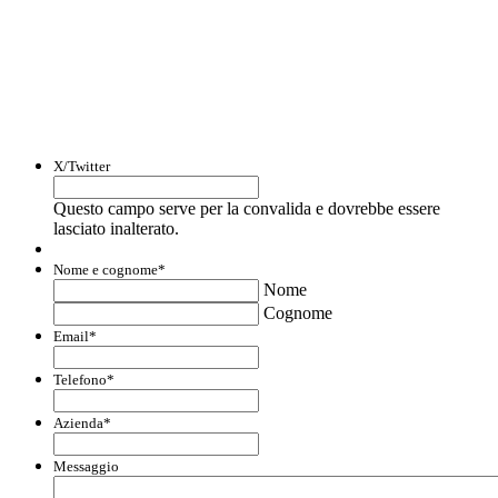
Con questo modulo puoi richiedere
informazioni su opportunità per creare
liquidità e accedere a finanziamenti ed
agevolazioni.
X/Twitter
Questo campo serve per la convalida e dovrebbe essere
lasciato inalterato.
Nome e cognome
*
Nome
Cognome
Email
*
Telefono
*
Azienda
*
Messaggio