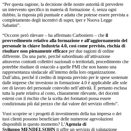
“Per questa ragione, la decisione delle nostre autorità di prevedere
un intervento specifico in materia di formazione è, senza ogni
dubbio, la risposta più puntuale e adatta che potesse essere prevista a
completamento degli incentivi di super, iper e Nuova Legge
Sabatini”.
“Occorre però rilevare – ha affermato Carboniero – che
il
provvedimento relativo alla formazione e all’aggiornamento del
personale in chiave Industria 4.0, così come previsto, rischia di
risultare non pienamente efficace
per due ragioni di ordine
differente. Da una parte, perché subordinato all’attivazione
attraverso contratti collettivi nazionali o territoriali, procedimento che
potrebbe risultare di ostacolo a quelle PMI che non hanno una
rappresentanza sindacale all’interno della loro organizzazione.
Dall’altra, perché il credito di imposta previsto per le spese sostenute
dalle imprese che investono in formazione 4.0 è applicabile alle sole
ore di lavoro del personale coinvolto nell’attività. È pertanto esclusa
tutta la parte relativa al costo, chiaramente rilevante, dei docenti
esterni con il rischio che la scelta dei formatori possa essere
condizionata più dal prezzo che dal valore del servizio offerto”.
Vuoi scoprire se i progetti di investimento della tua impresa o dei
tuoi clienti possono beneficiare delle numerose agevolazioni
disponibili in questo momento? L’
Agenzia di
Sviluppo MENDELSOHN
ti offre un servizio di valutazione