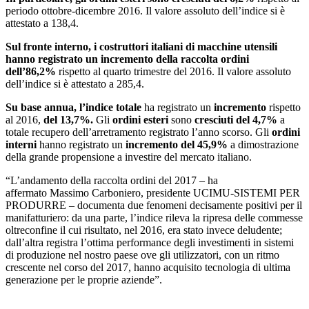
periodo ottobre-dicembre 2016. Il valore assoluto dell’indice si è
attestato a 138,4.
Sul fronte interno, i costruttori italiani di macchine utensili
hanno registrato un incremento della raccolta ordini
dell’86,2%
rispetto al quarto trimestre del 2016. Il valore assoluto
dell’indice si è attestato a 285,4.
Su base annua,
l’indice totale
ha registrato un
incremento
rispetto
al 2016,
del 13,7%.
Gli
ordini esteri
sono
cresciuti del 4,7%
a
totale recupero dell’arretramento registrato l’anno scorso. Gli
ordini
interni
hanno registrato un
incremento del 45,9%
a dimostrazione
della grande propensione a investire del mercato italiano.
“L’andamento della raccolta ordini del 2017 – ha
affermato Massimo Carboniero, presidente UCIMU-SISTEMI PER
PRODURRE – documenta due fenomeni decisamente positivi per il
manifatturiero: da una parte, l’indice rileva la ripresa delle commesse
oltreconfine il cui risultato, nel 2016, era stato invece deludente;
dall’altra registra l’ottima performance degli investimenti in sistemi
di produzione nel nostro paese ove gli utilizzatori, con un ritmo
crescente nel corso del 2017, hanno acquisito tecnologia di ultima
generazione per le proprie aziende”.