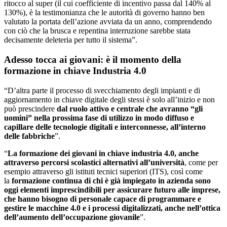
ritocco al super (il cui coefficiente di incentivo passa dal 140% al
130%), è la testimonianza che le autorità di governo hanno ben
valutato la portata dell’azione avviata da un anno, comprendendo
con ciò che la brusca e repentina interruzione sarebbe stata
decisamente deleteria per tutto il sistema”.
Adesso tocca ai giovani: è il momento della
formazione in chiave Industria 4.0
“D’altra parte il processo di svecchiamento degli impianti e di
aggiornamento in chiave digitale degli stessi è solo all’inizio e non
può prescindere
dal ruolo attivo e centrale che avranno “gli
uomini” nella prossima fase di utilizzo in modo diffuso e
capillare delle tecnologie digitali e interconnesse, all’interno
delle fabbriche
”.
“
La formazione dei giovani in chiave industria 4.0, anche
attraverso percorsi scolastici alternativi all’università
, come per
esempio attraverso gli istituti tecnici superiori (ITS), così come
la
formazione continua di chi è già impiegato in azienda sono
oggi elementi imprescindibili per assicurare futuro alle imprese,
che hanno bisogno di personale capace di programmare e
gestire le macchine 4.0 e i processi digitalizzati, anche nell’ottica
dell’aumento dell’occupazione giovanile
”.