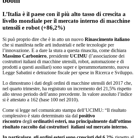
boom
L’Italia è il paese con il più alto tasso di crescita a
livello mondiale per il mercato interno di macchine
utensili e robot (+86,2%)
Si può proprio dire che è in atto un nuovo
Rinascimento italiano
che si manifesta nelle arti industriali e nelle tecnologie per
l’innovazione. E a dare la stura a questa rinascita, come dichiara
Massimo Carboniero
, presidente
UCIMU
(l’associazione dei
costruttori italiani di macchine utensili, robot, automazione e di
prodotti a questi ausiliari) sono super e iperammortamento, nuova
Legge Sabatini e detrazione fiscale per spese in Ricerca e Sviluppo.
Lo dimostrano i dati degli ordini di macchine utensili del 2017 che,
nel quarto trimestre, ha registrato un incremento del 21,5% rispetto
allo stesso periodo dell’anno precedente. In valore assoluto l’indice
si è attestato a 162 (base 100 nel 2010).
Come si legge nel comunicato stampa dell’UCIMU: “Il risultato
complessivo è stato determinato sia dal
positivo
riscontro
degli
ordinativi esteri, ma principalmente dall’ottimo
risultato raccolto dai costruttori italiani sul mercato interno.
In particolare, gli ordini esteri sono cresciuti del 6,2%
rispetto al