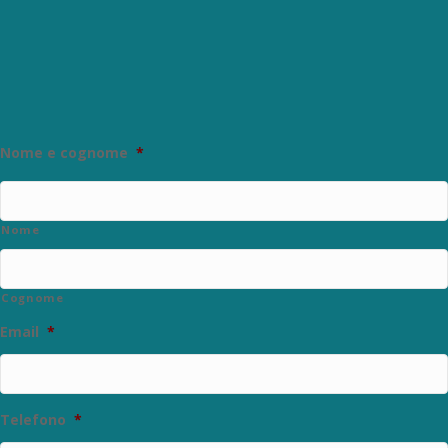
liquidità e accedere a
finanziamenti ed
agevolazioni.
Nome e cognome
*
Nome
Cognome
Email
*
Telefono
*