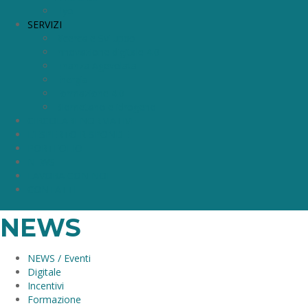
Elyo
SERVIZI
Ricerca e Sviluppo
Innovazione digitale 4.0
Finanza Agevolata
Energia
Formazione 4.0
Biometano e idrogeno
CIRCOLARI NORMATIVE
L’ESPERTO RISPONDE
PORTFOLIO
NEWS
LAVORA CON NOI
CONTATTI
NEWS
NEWS / Eventi
Digitale
Incentivi
Formazione