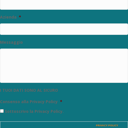
Azienda
*
Messaggio
I TUOI DATI SONO AL SICURO
Consenso alla Privacy Policy
*
Sottoscrivo la Privacy Policy.
SI. Dichiaro di aver preso visione e di sottoscrivere la seguente
PRIVACY POLICY