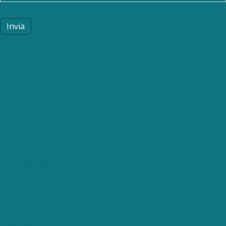
Invia
BARI - Via Cardassi, 26 - 70121
(+39) 080 558 58 94
REGGIO EMILIA - Via Guido da Castello n. 6 – 42124
(+39) 0522 160 6490
mendelsohn@mendelsohn.it
FAQ
Etica, Policy e Certificazioni
Terms and conditions
Privacy policy