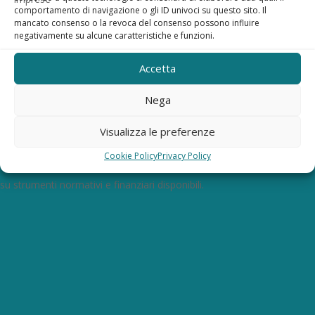
Sottoscrivo la Privacy Policy.
comportamento di navigazione o gli ID univoci su questo sito. Il
mancato consenso o la revoca del consenso possono influire
negativamente su alcune caratteristiche e funzioni.
SI. Dichiaro di aver preso visione e di sottoscrivere la seguente
PRIVACY POLICY
Accetta
Invia
Nega
Contatti
Visualizza le preferenze
Cookie Policy
Privacy Policy
Riceverai le nostre newsletter per essere sempre informato
su strumenti normativi e finanziari disponibili.
Con questo modulo puoi
richiedere informazioni su
opportunità per creare