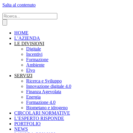
Salta al contenuto
HOME
L’AZIENDA
LE DIVISIONI
Digitale
Incentivi
Formazione
Ambiente
Elyo
SERVIZI
Ricerca e Sviluppo
Innovazione digitale 4.0
Finanza Agevolata
Energia
Formazione 4.0
Biometano e idrogeno
CIRCOLARI NORMATIVE
L’ESPERTO RISPONDE
PORTFOLIO
NEWS