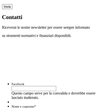
Invia
Contatti
Riceverai le nostre newsletter per essere sempre informato
su strumenti normativi e finanziari disponibili.
Con questo modulo puoi richiedere
informazioni su opportunità per creare
liquidità e accedere a finanziamenti ed
agevolazioni.
Facebook
Questo campo serve per la convalida e dovrebbe essere
lasciato inalterato.
Nome e cognome
*