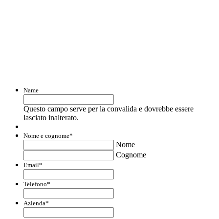
Con questo modulo puoi richiedere
informazioni su opportunità per creare
liquidità e accedere a finanziamenti ed
agevolazioni.
Name
Questo campo serve per la convalida e dovrebbe essere
lasciato inalterato.
Nome e cognome
*
Nome
Cognome
Email
*
Telefono
*
Azienda
*