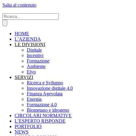
Salta al contenuto
HOME
L’AZIENDA
LE DIVISIONI
Digitale
Incentivi
Formazione
Ambiente
Elyo
SERVIZI
Ricerca e Sviluppo
Innovazione digitale 4.0
Finanza Agevolata
Energia
Formazione 4.0
Biometano e idrogeno
CIRCOLARI NORMATIVE
L’ESPERTO RISPONDE
PORTFOLIO
NEWS