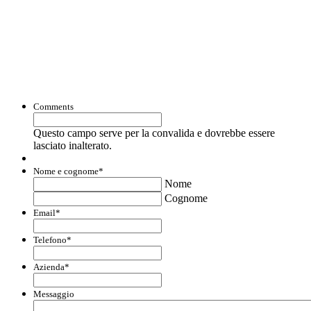
Con questo modulo puoi richiedere
informazioni su opportunità per creare
liquidità e accedere a finanziamenti ed
agevolazioni.
Comments
Questo campo serve per la convalida e dovrebbe essere
lasciato inalterato.
Nome e cognome
*
Nome
Cognome
Email
*
Telefono
*
Azienda
*
Messaggio