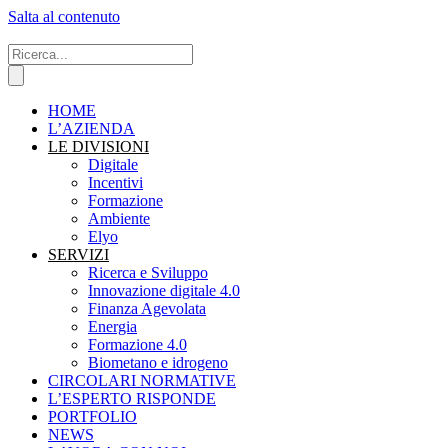
Salta al contenuto
HOME
L’AZIENDA
LE DIVISIONI
Digitale
Incentivi
Formazione
Ambiente
Elyo
SERVIZI
Ricerca e Sviluppo
Innovazione digitale 4.0
Finanza Agevolata
Energia
Formazione 4.0
Biometano e idrogeno
CIRCOLARI NORMATIVE
L’ESPERTO RISPONDE
PORTFOLIO
NEWS