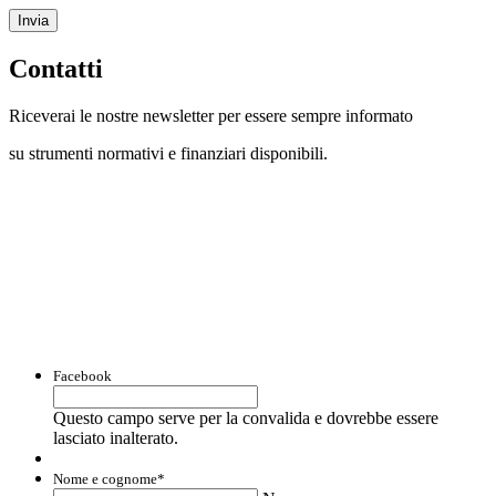
Invia
Contatti
Riceverai le nostre newsletter per essere sempre informato
su strumenti normativi e finanziari disponibili.
Con questo modulo puoi richiedere
informazioni su opportunità per creare
liquidità e accedere a finanziamenti ed
agevolazioni.
Facebook
Questo campo serve per la convalida e dovrebbe essere
lasciato inalterato.
Nome e cognome
*