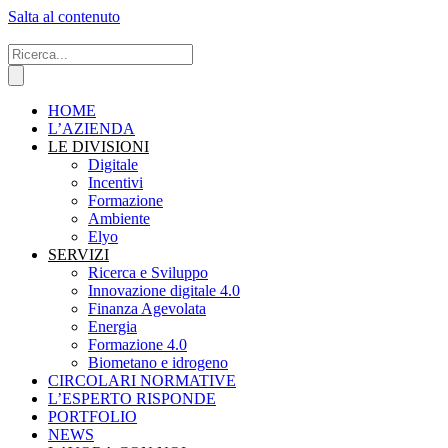
Salta al contenuto
HOME
L’AZIENDA
LE DIVISIONI
Digitale
Incentivi
Formazione
Ambiente
Elyo
SERVIZI
Ricerca e Sviluppo
Innovazione digitale 4.0
Finanza Agevolata
Energia
Formazione 4.0
Biometano e idrogeno
CIRCOLARI NORMATIVE
L’ESPERTO RISPONDE
PORTFOLIO
NEWS