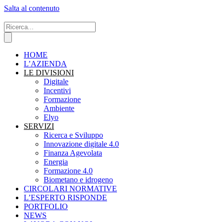
Salta al contenuto
HOME
L’AZIENDA
LE DIVISIONI
Digitale
Incentivi
Formazione
Ambiente
Elyo
SERVIZI
Ricerca e Sviluppo
Innovazione digitale 4.0
Finanza Agevolata
Energia
Formazione 4.0
Biometano e idrogeno
CIRCOLARI NORMATIVE
L’ESPERTO RISPONDE
PORTFOLIO
NEWS