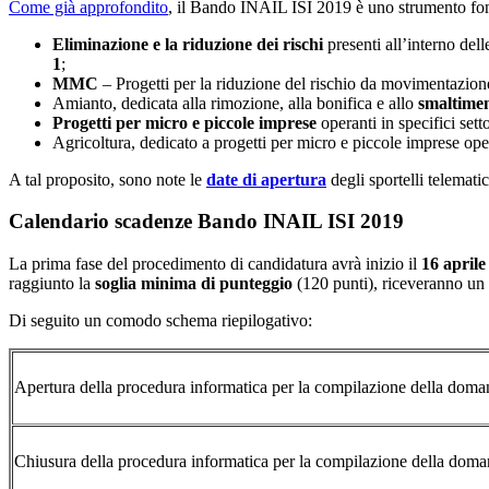
Come già approfondito
, il Bando INAIL ISI 2019 è uno strumento fond
Eliminazione e la riduzione dei rischi
presenti all’interno del
1
;
MMC
– Progetti per la riduzione del rischio da movimentazion
Amianto, dedicata alla rimozione, alla bonifica e allo
smaltimen
Progetti per micro e piccole imprese
operanti in specifici setto
Agricoltura, dedicato a progetti per micro e piccole imprese ope
A tal proposito, sono note le
date di apertura
degli sportelli telemat
Calendario scadenze Bando INAIL ISI 2019
La prima fase del procedimento di candidatura avrà inizio il
16 april
raggiunto la
soglia minima di punteggio
(120 punti), riceveranno un
Di seguito un comodo schema riepilogativo:
Apertura della procedura informatica per la compilazione della dom
Chiusura della procedura informatica per la compilazione della dom