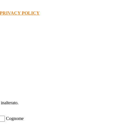
PRIVACY POLICY
ioni su opportunità per creare liquidità e 
inalterato.
Cognome