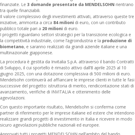
finanziate. Le
3 domande presentate da MENDELSOHN
rientrano
tra quelle finanziabili.
Il valore complessivo degli investimenti attivati, attraverso queste tre
iniziative, ammonta a circa
84 milioni
di euro, con un contributo
pubblico totale pari a
20 milioni
di euro.
I progetti riguardano settori strategici per la transizione ecologica e
la competitività industriale, come l’agroindustria e la
produzione di
biometano
, e saranno realizzati da grandi aziende italiane e una
multinazionale giapponese.
La procedura è gestita da Invitalia S.p.A. attraverso il bando Contratti
di Sviluppo, il cui sportello è rimasto attivo dall’8 aprile 2025 al 10
giugno 2025, con una dotazione complessiva di 500 milioni di euro.
Mendelsohn continuerà ad affiancare le imprese clienti in tutte le fasi
successive del progetto: istruttoria di merito, rendicontazione stati di
avanzamento, verifiche di INVITALIA e ottenimento delle
agevolazioni.
Con questo importante risultato, Mendelsohn si conferma come
partner di riferimento per le imprese italiane ed estere che intendono
realizzare grandi progetti di investimento in Italia e ricevere in modo
sicuro agevolazioni pubbliche nazionali ed europee.
Approvati tutti i progetti MENDELSOHN nell’ambito del bando