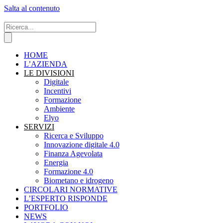
Salta al contenuto
HOME
L’AZIENDA
LE DIVISIONI
Digitale
Incentivi
Formazione
Ambiente
Elyo
SERVIZI
Ricerca e Sviluppo
Innovazione digitale 4.0
Finanza Agevolata
Energia
Formazione 4.0
Biometano e idrogeno
CIRCOLARI NORMATIVE
L’ESPERTO RISPONDE
PORTFOLIO
NEWS