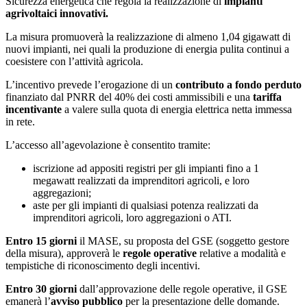
Sicurezza energetica che regola la realizzazione di
impianti
agrivoltaici innovativi.
La misura promuoverà la realizzazione di almeno 1,04 gigawatt di
nuovi impianti, nei quali la produzione di energia pulita continui a
coesistere con l’attività agricola.
L’incentivo prevede l’erogazione di un
contributo a fondo perduto
finanziato dal PNRR del 40% dei costi ammissibili e una
tariffa
incentivante
a valere sulla quota di energia elettrica netta immessa
in rete.
L’accesso all’agevolazione è consentito tramite:
iscrizione ad appositi registri per gli impianti fino a 1
megawatt realizzati da imprenditori agricoli, e loro
aggregazioni;
aste per gli impianti di qualsiasi potenza realizzati da
imprenditori agricoli, loro aggregazioni o ATI.
Entro 15 giorni
il MASE, su proposta del GSE (soggetto gestore
della misura), approverà le
regole operative
relative a modalità e
tempistiche di riconoscimento degli incentivi.
Entro 30 giorni
dall’approvazione delle regole operative, il GSE
emanerà l’
avviso pubblico
per la presentazione delle domande.