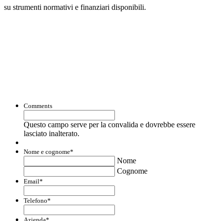
su strumenti normativi e finanziari disponibili.
Con questo modulo puoi richiedere
informazioni su opportunità per creare
liquidità e accedere a finanziamenti ed
agevolazioni.
Comments
Questo campo serve per la convalida e dovrebbe essere
lasciato inalterato.
Nome e cognome
*
Nome
Cognome
Email
*
Telefono
*
Azienda
*