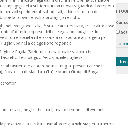
n è mai mancata negli ultimi dieci anni e che ha scandito e
i tempi grigi della subfornitura ai nuovi traguardi dell’aeroporto
I TUO
ile per voli sperimentali suborbitali, addestramento di
, cioè la prova dei voli a pilotaggio remoto.
Conse
 nel Padiglione Italia, è stata caratterizzata, tra le altre cose,
contri d’affari le imprese della delegazione pugliese. In
Sot
estitori e società interessate a collaborare ai progetti per
i Puglia Spa nella delegazione regionale.
SI. Di
 Regione Puglia (Sezione Internazionalizzazione) in
l Distretto Tecnologico Aerospaziale pugliese.
Invi
re al Distretto e ad Aeroporti di Puglia, presenti anche le
Ta), Novotech di Mandura (Ta) e Manta Group di Foggia.
icercatori
conquistato, negli ultimi anni, una posizione di rilievo nel
la presenza di attività industriali aerospaziali, sia per numero di