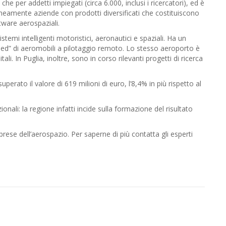
he per addetti impiegati (circa 6.000, inclusi i ricercatori), ed è
aneamente aziende con prodotti diversificati che costituiscono
ftware aerospaziali.
istemi intelligenti motoristici, aeronautici e spaziali. Ha un
 Bed” di aeromobili a pilotaggio remoto. Lo stesso aeroporto è
ali. In Puglia, inoltre, sono in corso rilevanti progetti di ricerca
erato il valore di 619 milioni di euro, l’8,4% in più rispetto al
ionali: la regione infatti incide sulla formazione del risultato
prese dell’aerospazio. Per saperne di più contatta gli esperti