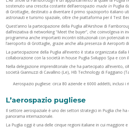
L’Air Show di Farnborough è un appuntamento al quale la Puglia no
sostenuto una crescita costante dell’aerospazio
made in
Puglia da
di Grottaglie, destinato a diventare il primo spazioporto italiano ut
astronauti e turismo spaziale, oltre che piattaforma per il Test Bed
Quest’anno la partecipazione della Puglia all’Airshow di Farnborough,
dall’iniziativa di networking “Meet the buyer”, che coinvolgeva in in
programma anche importanti incontri istituzionali con potenziali inv
l’aeroporto di Grottaglie, grazie anche alla presenza di Aeroporti d
La partecipazione della Puglia all’evento è stata organizzata dalla
collaborazione con la società in house Puglia Sviluppo Spa e con i
Nella delegazione imprenditoriale che ha partecipato all’evento, olt
società Giannuzzi di Cavallino (Le), HB Technology di Faggiano (
Aerospazio pugliese: circa 80 aziende e 6000 addetti, inclusi i r
L’aerospazio pugliese
Il settore aerospaziale è uno dei settori strategici in Puglia che ha 
panorama internazionale.
La Puglia oggi è una delle cinque regioni italiane in cui maggiore e 