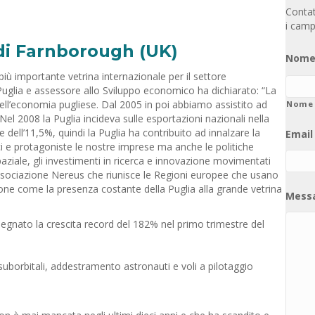
Contatt
i camp
 di Farnborough (UK)
Nome
iù importante vetrina internazionale per il settore
Puglia e assessore allo Sviluppo economico ha dichiarato: “La
 dell’economia pugliese. Dal 2005 in poi abbiamo assistito ad
Nome
Nel 2008 la Puglia incideva sulle esportazioni nazionali nella
 dell’11,5%, quindi la Puglia ha contribuito ad innalzare la
Email
i e protagoniste le nostre imprese ma anche le politiche
ziale, gli investimenti in ricerca e innovazione movimentati
l’associazione Nereus che riunisce le Regioni europee che usano
azione come la presenza costante della Puglia alla grande vetrina
Mess
segnato la crescita record del 182% nel primo trimestre del
 suborbitali, addestramento astronauti e voli a pilotaggio