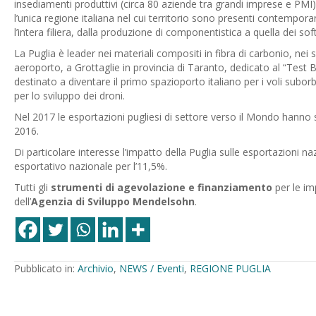
insediamenti produttivi (circa 80 aziende tra grandi imprese e PMI) c
l’unica regione italiana nel cui territorio sono presenti contempor
l’intera filiera, dalla produzione di componentistica a quella dei so
La Puglia è leader nei materiali compositi in fibra di carbonio, nei s
aeroporto, a Grottaglie in provincia di Taranto, dedicato al “Test
destinato a diventare il primo spazioporto italiano per i voli suborbit
per lo sviluppo dei droni.
Nel 2017 le esportazioni pugliesi di settore verso il Mondo hanno sup
2016.
Di particolare interesse l’impatto della Puglia sulle esportazioni naz
esportativo nazionale per l’11,5%.
Tutti gli
strumenti di agevolazione e finanziamento
per le im
dell’
Agenzia di Sviluppo Mendelsohn
.
Pubblicato in:
Archivio
,
NEWS / Eventi
,
REGIONE PUGLIA