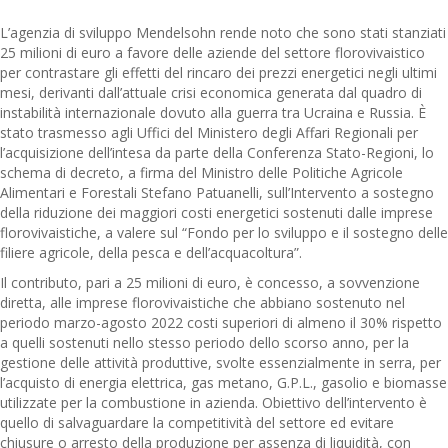
L’agenzia di sviluppo Mendelsohn rende noto che sono stati stanziati
25 milioni di euro a favore delle aziende del settore florovivaistico
per contrastare gli effetti del rincaro dei prezzi energetici negli ultimi
mesi, derivanti dall’attuale crisi economica generata dal quadro di
instabilità internazionale dovuto alla guerra tra Ucraina e Russia. È
stato trasmesso agli Uffici del Ministero degli Affari Regionali per
l’acquisizione dell’intesa da parte della Conferenza Stato-Regioni, lo
schema di decreto, a firma del Ministro delle Politiche Agricole
Alimentari e Forestali Stefano Patuanelli, sull’Intervento a sostegno
della riduzione dei maggiori costi energetici sostenuti dalle imprese
florovivaistiche, a valere sul “Fondo per lo sviluppo e il sostegno delle
filiere agricole, della pesca e dell’acquacoltura”.
Il contributo, pari a 25 milioni di euro, è concesso, a sovvenzione
diretta, alle imprese florovivaistiche che abbiano sostenuto nel
periodo marzo-agosto 2022 costi superiori di almeno il 30% rispetto
a quelli sostenuti nello stesso periodo dello scorso anno, per la
gestione delle attività produttive, svolte essenzialmente in serra, per
l’acquisto di energia elettrica, gas metano, G.P.L., gasolio e biomasse
utilizzate per la combustione in azienda. Obiettivo dell’intervento è
quello di salvaguardare la competitività del settore ed evitare
chiusure o arresto della produzione per assenza di liquidità, con