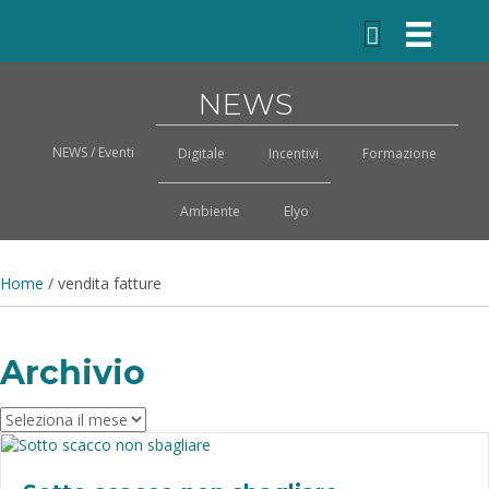
NEWS
NEWS / Eventi
Digitale
Incentivi
Formazione
Ambiente
Elyo
Home
/
vendita fatture
Archivio
Archivio