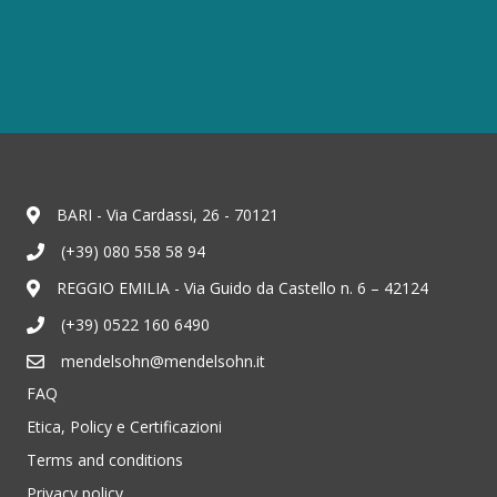
BARI - Via Cardassi, 26 - 70121
(+39) 080 558 58 94
REGGIO EMILIA - Via Guido da Castello n. 6 – 42124
(+39) 0522 160 6490
mendelsohn@mendelsohn.it
FAQ
Etica, Policy e Certificazioni
Terms and conditions
Privacy policy