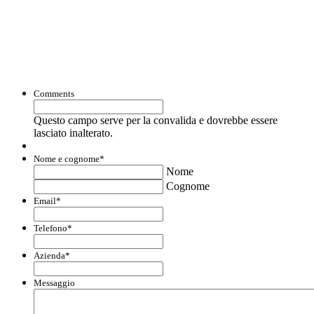
Con questo modulo puoi richiedere
informazioni su opportunità per creare
liquidità e accedere a finanziamenti ed
agevolazioni.
Comments
Questo campo serve per la convalida e dovrebbe essere
lasciato inalterato.
Nome e cognome
*
Nome
Cognome
Email
*
Telefono
*
Azienda
*
Messaggio