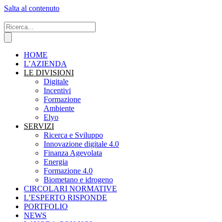
Salta al contenuto
HOME
L’AZIENDA
LE DIVISIONI
Digitale
Incentivi
Formazione
Ambiente
Elyo
SERVIZI
Ricerca e Sviluppo
Innovazione digitale 4.0
Finanza Agevolata
Energia
Formazione 4.0
Biometano e idrogeno
CIRCOLARI NORMATIVE
L’ESPERTO RISPONDE
PORTFOLIO
NEWS