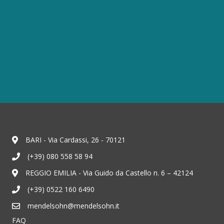
BARI - Via Cardassi, 26 - 70121
(+39) 080 558 58 94
REGGIO EMILIA - Via Guido da Castello n. 6 – 42124
(+39) 0522 160 6490
mendelsohn@mendelsohn.it
FAQ