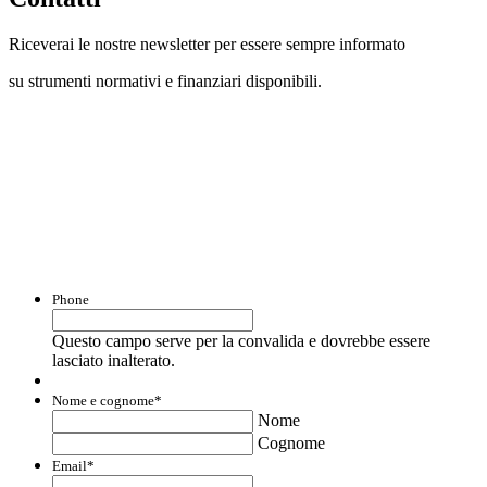
Riceverai le nostre newsletter per essere sempre informato
su strumenti normativi e finanziari disponibili.
Con questo modulo puoi richiedere
informazioni su opportunità per creare
liquidità e accedere a finanziamenti ed
agevolazioni.
Phone
Questo campo serve per la convalida e dovrebbe essere
lasciato inalterato.
Nome e cognome
*
Nome
Cognome
Email
*