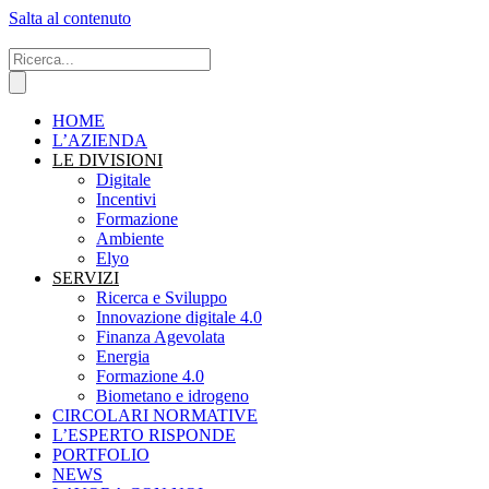
Salta al contenuto
HOME
L’AZIENDA
LE DIVISIONI
Digitale
Incentivi
Formazione
Ambiente
Elyo
SERVIZI
Ricerca e Sviluppo
Innovazione digitale 4.0
Finanza Agevolata
Energia
Formazione 4.0
Biometano e idrogeno
CIRCOLARI NORMATIVE
L’ESPERTO RISPONDE
PORTFOLIO
NEWS