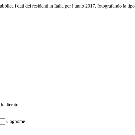
ubblica i dati dei residenti in Italia per l’anno 2017, fotografando la ti
ioni su opportunità per creare liquidità e 
inalterato.
Cognome