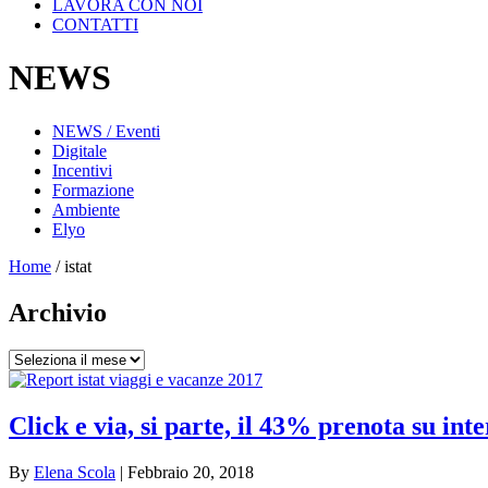
LAVORA CON NOI
CONTATTI
NEWS
NEWS / Eventi
Digitale
Incentivi
Formazione
Ambiente
Elyo
Home
/
istat
Archivio
Archivio
Click e via, si parte, il 43% prenota su int
By
Elena Scola
|
Febbraio 20, 2018