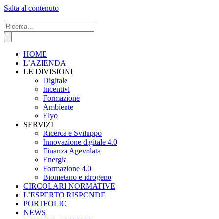
Salta al contenuto
HOME
L’AZIENDA
LE DIVISIONI
Digitale
Incentivi
Formazione
Ambiente
Elyo
SERVIZI
Ricerca e Sviluppo
Innovazione digitale 4.0
Finanza Agevolata
Energia
Formazione 4.0
Biometano e idrogeno
CIRCOLARI NORMATIVE
L’ESPERTO RISPONDE
PORTFOLIO
NEWS