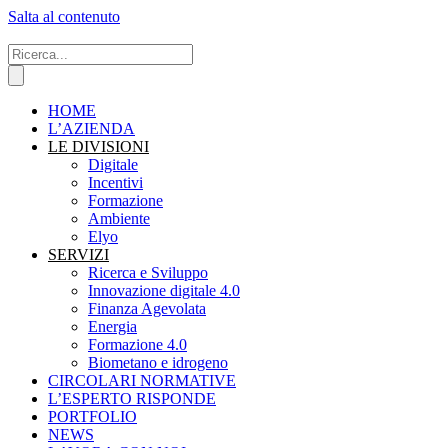
Salta al contenuto
HOME
L’AZIENDA
LE DIVISIONI
Digitale
Incentivi
Formazione
Ambiente
Elyo
SERVIZI
Ricerca e Sviluppo
Innovazione digitale 4.0
Finanza Agevolata
Energia
Formazione 4.0
Biometano e idrogeno
CIRCOLARI NORMATIVE
L’ESPERTO RISPONDE
PORTFOLIO
NEWS